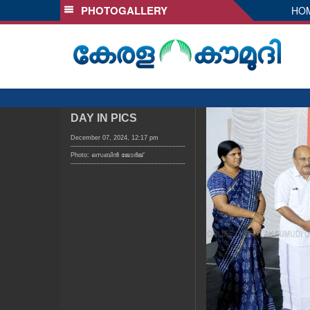
PHOTOGALLERY
HO
SECTIONS
HOME
LATEST
AUDIO
NOTIFIED NEWS
DAY IN PICS
POLL
December 07, 2024, 12:17 pm
Photo: സെബിൻ ജോർജ്
KERALA
LOCAL
OBITUARY
NEWS 360