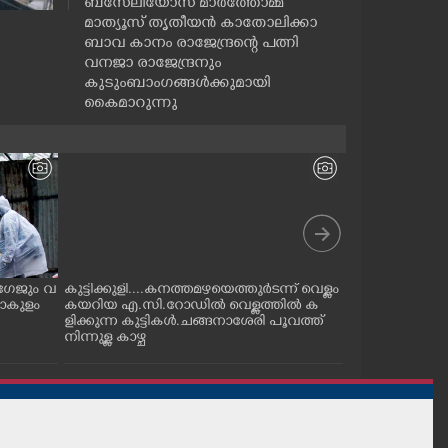
ബസേലിയോസ് മാർത്തോമ്മ
മാത്യൂസ് തൃതീയൻ കാതോലിക്കാ
ബാവ കാനം രാജേന്ദ്രന്റെ പത്നി
വനജാ രാജേന്ദ്രനും
കുടുംബാംഗങ്ങൾക്കുമായി
കൈമാറുന്നു
 ലഗേജും വ
കുട്ടിക്കുളി....കനത്തമഴയെത്തുർടന്ന് വെള്ളം
ഇടുക്കി മലങ്
ണാകുളം
കയറിയ എ.സി.റോഡിൽ വെള്ളത്തിൽ ക
മാലിന്യം പരന്ന
ളിക്കുന്ന കുട്ടികൾ.ചങ്ങനാശേരി പൂവത്ത്
ഞ്ഞു പോകുന്
നിന്നുള്ള കാഴ്ച
വെള്ളിയാമറ്റത
നിന്നും തെർമ
ത്തിൽ കലർന്ന
കാരണം. പുഴയോ
ധാരാളം കുടിവെ
ദേശവാസികൾ 