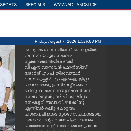
SPORTS
SPECIALS
WAYANAD LANDSLIDE
Friday, August 7, 2026 10:26:53 PM
കോട്ടയം ബസേലിയസ് കോളേജിൽ
നടന്നസുഹൃത് സംഗമം
സ്മരണാഞ്ജലിയിൽ മന്ത്രി
വി.എൻ.വാസവൻ ഫ്രാൻസിസ്
ജോർജ് എം.പി തിരുവഞ്ചൂർ
രാധാകൃഷ്ണൻ എം.എൽഎ, ജില്ലാ
പഞ്ചായത്തു പ്രസിഡന്റ്മ കെ.വി
ബിന്ദു, നഗരസഭാദ്ധ്യക്ഷ ബിൻസി
സെബാസ്റ്റ്യൻ , സി.പിഐ ജില്ലാ
സെക്രട്ടറി അഡ്വ.വി.ബി ബിനു
എന്നിവർ ഒപ്പിട്ട കോട്ടയം
പൗരാവലിയുടെ സ്മരണോപഹാരമായ
കാനത്തിന്റെ ഛായാചിത്രം മലങ്കര
ഓർത്തഡോക്സ് സഭാ പരമാദ്ധ്യക്ഷൻ