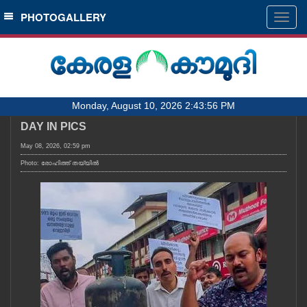
SECTIONS
PHOTOGALLERY
Togg
navig
HOME
LATEST
AUDIO
Monday, August 10, 2026 2:43:56 PM
NOTIFIED NEWS
DAY IN PICS
POLL
May 08, 2026, 02:59 pm
KERALA
Photo: രോഹിത്ത് തയ്യിൽ
LOCAL
OBITUARY
NEWS 360