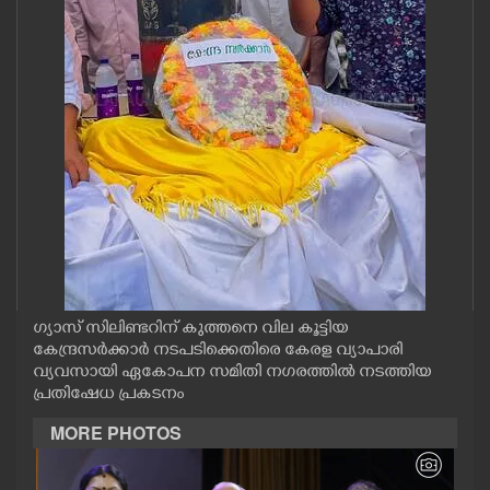
CASE DIARY
CINEMA
OPINION
PHOTOS
LIFESTYLE
ഗ്യാസ് സിലിണ്ടറിന് കുത്തനെ വില കൂട്ടിയ
SPIRITUAL
കേന്ദ്രസർക്കാർ നടപടിക്കെതിരെ കേരള വ്യാപാരി
വ്യവസായി ഏകോപന സമിതി നഗരത്തിൽ നടത്തിയ
പ്രതിഷേധ പ്രകടനം
INFO+
MORE PHOTOS
ART