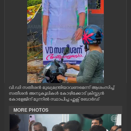
CASE DIARY
CINEMA
OPINION
PHOTOS
LIFESTYLE
വി.ഡി സതീശൻ മുഖ്യമന്ത്രിയാവണമെന്ന് ആശംസിച്ച്
SPIRITUAL
സതീശൻ അനുകൂലികൾ കോഴിക്കോട് ക്രിസ്ത്യൻ
കോളേജിന് മുന്നിൽ സ്ഥാപിച്ച ഫ്ലക്സ് ബോർഡ്
INFO+
MORE PHOTOS
ART