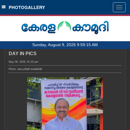
SECTIONS
PHOTOGALLERY
Togg
navig
HOME
LATEST
AUDIO
Sunday, August 9, 2026 9:59:15 AM
NOTIFIED NEWS
DAY IN PICS
POLL
May 08, 2026, 01:32 pm
KERALA
Photo: രോഹിത്ത് തയ്യിൽ
LOCAL
OBITUARY
NEWS 360