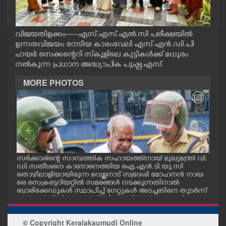
CASE DIARY
വിജയതിളക്കം-----എസ്.എസ്.എൽ.സി പരീക്ഷയിൽ
CINEMA
ഉന്നതവിജയം നേടിയ കാരംവേലി എസ്.എൻ.ഡി.പി
ഹയർ സെക്കന്റെറി സ്കൂളിലെ കുട്ടികൾക്ക് മധുരം
നൽകുന്ന പ്രധാന അദ്ധ്യാപിക പുഷ്പ.എസ്.
OPINION
MORE PHOTOS
PHOTOS
LIFESTYLE
SPIRITUAL
സർക്കാരിന്റെ സാമ്പത്തിക സഹായത്തിനായ് മുഖ്യമന്ത്രി വി.
ഗോട്
ഡി.സതീശനെ കാണാനെത്തിയ ഐ.എൻ.ടി.യു.സി
തിന
തൊഴിലാളിയായിരുന്ന വെള്ളനാട് സ്വദേശി മോഹനൻ നായ
വന്
.സി
രെ സെക്രട്ടേറിയറ്റിൽ സമരങ്ങൾ നടക്കുന്നതിനാൽ
ഓട്
INFO+
നു
ബാരിക്കേഡുകൾ സ്ഥാപിച്ച് ഗേറ്റുകൾ അടച്ചതിനെ തുടർന്ന്
മറ്റൊരു വഴിയിലൂടെ ഓഫീസിലെത്തിക്കാൻ സഹായിക്കുന്ന
പൊലീസ് ഉദ്യോഗസ്ഥർ. വാർദ്ധക്യ സഹജമായ അസുഖ
ART
ത്തെ തുടർന്ന് കാഴ്ച്ചശക്തി കുറഞ്ഞതിനാലാണ് ഇദ്ദേഹ
© Copyright Keralakaumudi Online
ത്തിന് പൊലീസ് സഹായം വേണ്ടിവന്നത്