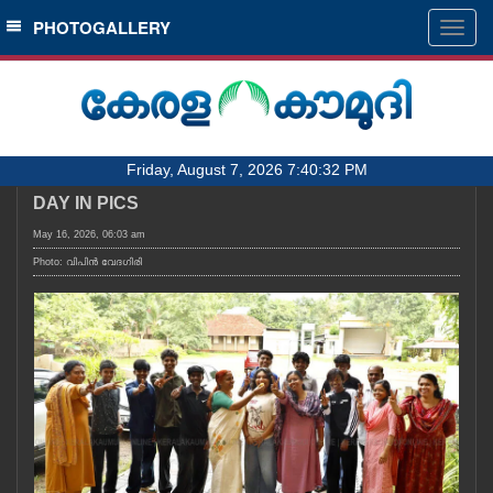
SECTIONS
PHOTOGALLERY
Togg
navig
HOME
LATEST
AUDIO
Friday, August 7, 2026 7:40:32 PM
NOTIFIED NEWS
DAY IN PICS
POLL
May 16, 2026, 06:03 am
KERALA
Photo: വിപിൻ വേദഗിരി
LOCAL
OBITUARY
NEWS 360