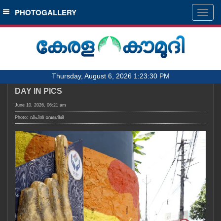
SECTIONS
PHOTOGALLERY
Togg
navig
HOME
LATEST
AUDIO
Thursday, August 6, 2026 1:23:30 PM
NOTIFIED NEWS
DAY IN PICS
POLL
June 10, 2026, 06:21 am
KERALA
Photo: വിപിൻ വേദഗിരി
LOCAL
OBITUARY
NEWS 360