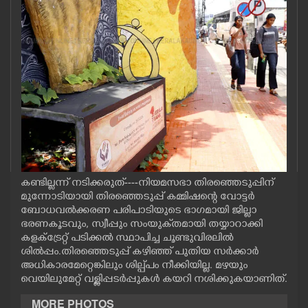
CASE DIARY
CINEMA
OPINION
PHOTOS
LIFESTYLE
കണ്ടില്ലന്ന് നടിക്കരുത്----നിയമസഭാ തിരഞ്ഞെടുപ്പിന്
മുന്നോടിയായി തിരഞ്ഞെടുപ്പ് കമ്മിഷന്റെ വോട്ടർ
ബോധവൽക്കരണ പരിപാടിയുടെ ഭാഗമായി ജില്ലാ
SPIRITUAL
ഭരണകൂടവും, സ്വീപ്പും സംയുക്‌തമായി തയ്യാറാക്കി
കളക്ട്രേറ്റ് പടിക്കൽ സ്ഥാപിച്ച ചൂണ്ടുവിരലിൽ
INFO+
ശിൽപ്പം.തിരഞ്ഞെടുപ്പ് കഴിഞ്ഞ് പുതിയ സർക്കാർ
അധികാരമേറ്റെങ്കിലും ശില്പ്പം നീക്കിയില്ല. മഴയും
വെയിലുമേറ്റ് വള്ളിപ്പടർപ്പുകൾ കയറി നശിക്കുകയാണിത്.
ART
MORE PHOTOS