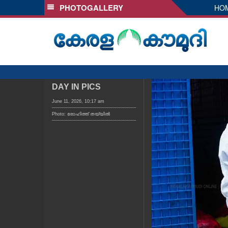
PHOTOGALLERY
HO
SECTIONS
HOME
LATEST
AUDIO
NOTIFIED NEWS
DAY IN PICS
POLL
June 11, 2026, 10:17 am
Photo: രോഹിത്ത് തയ്യിൽ
KERALA
LOCAL
OBITUARY
NEWS 360