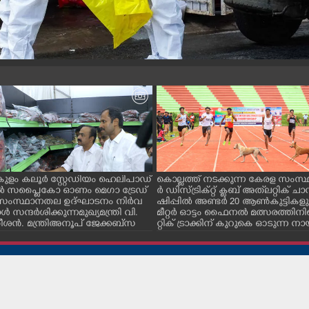
ളം കലൂർ സ്റ്റേഡിയം ഹെലിപാഡ്
കൊല്ലത്ത് നടക്കുന്ന കേരള സംസ്
ിൽ സപ്ളൈകോ ഓണം മെഗാ ട്രേഡ്
ർ ഡിസ്ട്രിക്റ്റ് ക്ലബ് അത്‌ലറ്റിക് ചാമ
ംസ്ഥാനതല ഉദ്ഘാടനം നിർവ
ഷിപ്പിൽ അണ്ടർ 20 ആൺകുട്ടികളു
്റാൾ സന്ദർശിക്കുന്ന മുഖ്യമന്ത്രി വി.
മീറ്റർ ഓട്ടം ഫൈനൽ മത്സരത്തിനി
ശൻ. മന്ത്രി അനൂപ് ജേക്കബ് സ
റ്റിക് ട്രാക്കിന് കുറുകെ ഓടുന്ന 