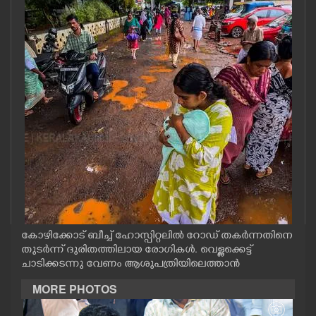
CASE DIARY
CINEMA
OPINION
PHOTOS
LIFESTYLE
SPIRITUAL
കോഴിക്കോട് ബീച്ച് ഹോസ്പിറ്റലിൽ റോഡ് തകർന്നതിനെ
തുടർന്ന് ദുരിതത്തിലായ രോഗികൾ. വെള്ളക്കെട്ട്
INFO+
ചാടിക്കടന്നു വേണം ആശുപത്രിയിലെത്താൻ
MORE PHOTOS
ART