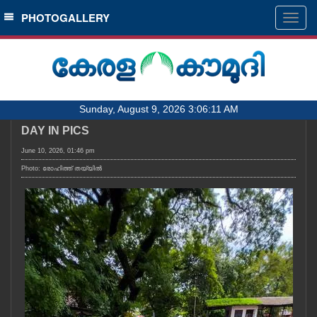
SECTIONS
PHOTOGALLERY
Togg
navig
HOME
LATEST
AUDIO
Sunday, August 9, 2026 3:06:11 AM
NOTIFIED NEWS
DAY IN PICS
POLL
June 10, 2026, 01:46 pm
KERALA
Photo: രോഹിത്ത് തയ്യിൽ
LOCAL
OBITUARY
NEWS 360