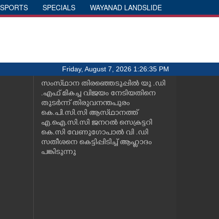
SPORTS
SPECIALS
WAYANAD LANDSLIDE
Friday, August 7, 2026 1:26:35 PM
സംസ്‌ഥാന തിരഞ്ഞെടുപ്പിൽ യു .ഡി
.എഫ് മികച്ച വിജയം നേടിയതിനെ
തുടർന്ന് തിരുവനന്തപുരം
കെ.പി.സി.സി ആസ്‌ഥാനത്ത്
എ.ഐ.സി.സി ജനറൽ സെക്രട്ടറി
കെ.സി വേണുഗോപാൽ വി .ഡി
സതീശനെ കെട്ടിപ്പിടിച്ച് ആഹ്ലാദം
പങ്കിടുന്നു