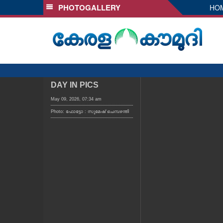
PHOTOGALLERY
HO
SECTIONS
HOME
LATEST
AUDIO
NOTIFIED NEWS
DAY IN PICS
POLL
May 09, 2026, 07:34 am
Photo: ഫോട്ടോ : സുമേഷ് ചെമ്പഴന്തി
KERALA
LOCAL
OBITUARY
NEWS 360