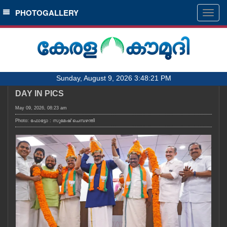
SECTIONS
PHOTOGALLERY
Togg
navig
HOME
LATEST
AUDIO
Sunday, August 9, 2026 3:48:21 PM
NOTIFIED NEWS
DAY IN PICS
POLL
May 09, 2026, 08:23 am
KERALA
Photo: ഫോട്ടോ : സുമേഷ് ചെമ്പഴന്തി
LOCAL
OBITUARY
NEWS 360