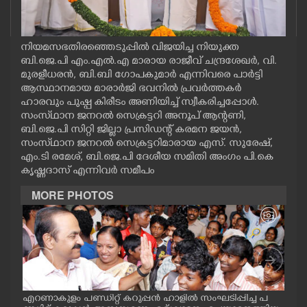
CASE DIARY
നിയമസഭതിരഞ്ഞെടുപ്പിൽ വിജയിച്ച നിയുക്ത
CINEMA
ബി.ജെ.പി എം.എൽ.എ മാരായ രാജീവ് ചന്ദ്രശേഖർ, വി.
മുരളീധരൻ, ബി.ബി ഗോപകുമാർ എന്നിവരെ പാർട്ടി
ആസ്ഥാനമായ മാരാർജി ഭവനിൽ പ്രവർത്തകർ
OPINION
ഹാരവും പുഷ്പ കിരീടം അണിയിച്ച് സ്വീകരിച്ചപ്പോൾ.
സംസ്‌ഥാന ജനറൽ സെക്രട്ടറി അനൂപ് ആന്റണി,
ബി.ജെ.പി സിറ്റി ജില്ലാ പ്രസിഡന്റ് കരമന ജയൻ,
PHOTOS
സംസ്‌ഥാന ജനറൽ സെക്രട്ടറിമാരായ എസ്. സുരേഷ്,
എം.ടി രമേശ്, ബി.ജെ.പി ദേശീയ സമിതി അംഗം പി.കെ
കൃഷ്ണദാസ് എന്നിവർ സമീപം
LIFESTYLE
MORE PHOTOS
SPIRITUAL
INFO+
ART
എറണാകുളം പണ്ഡിറ്റ് കറുപ്പൻ ഹാളിൽ സംഘടിപ്പിച്ച പ
പട്