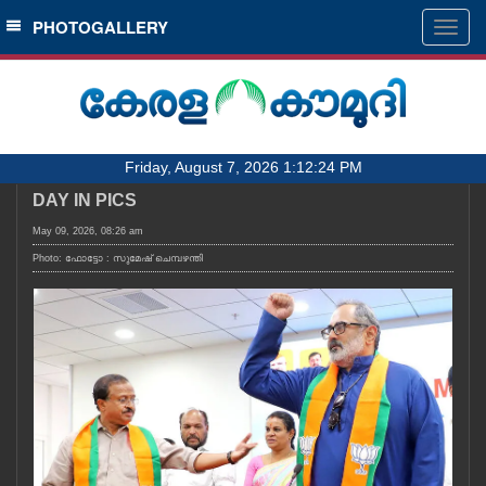
SECTIONS
PHOTOGALLERY
Togg
navig
HOME
LATEST
AUDIO
Friday, August 7, 2026 1:12:24 PM
NOTIFIED NEWS
DAY IN PICS
POLL
May 09, 2026, 08:26 am
KERALA
Photo: ഫോട്ടോ : സുമേഷ് ചെമ്പഴന്തി
LOCAL
OBITUARY
NEWS 360