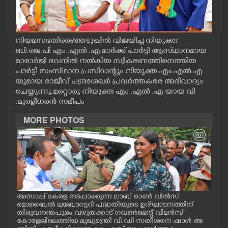
CASE DIARY
CINEMA
നിയമസഭതിരഞ്ഞെടുപ്പിൽ വിജയിച്ച നിയുക്ത
ബി.ജെ.പി എം .എൽ .എ മാർക്ക് പാർട്ടി ആസ്‌ഥാനമായ
മാരാർജി ഭവനിൽ നൽകിയ സ്വീകരണത്തിനെത്തിയ
OPINION
പാർട്ടി സംസ്‌ഥാന പ്രസിഡന്റും നിയുക്ത എം.എൽ.എ
യുമായ രാജീവ് ചന്ദ്രശേഖർ പ്രവർത്തകരെ അഭിവാദ്യം
ചെയ്യുന്നു.മറ്റൊരു നിയുക്ത എം .എൽ .എ യായ വി
PHOTOS
.മുരളീധരൻ സമീപം
MORE PHOTOS
LIFESTYLE
SPIRITUAL
INFO+
അസാപ്പ് കേരള നടപ്പാക്കുന്ന ലാബ് ഓൺ വീൽസ്
അസാ
മൊബൈൽ ലബോറട്ടറി പദ്ധതിയുടെ ഉദ്‌ഘാടനത്തിന്
മൊബ
തിരുവനന്തപുരം വഴുതക്കാട് ഗവൺമെന്റ് വിമൻസ്
തിര
ART
കോളേജിലെത്തിയ മുഖ്യമന്ത്രി വി.ഡി സതീശനെ ഷാൾ അ
കോള