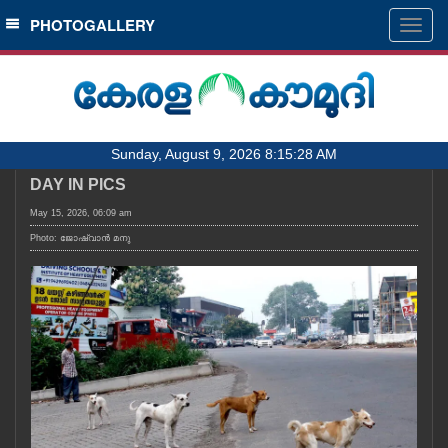
SECTIONS
PHOTOGALLERY
Togg
navig
HOME
LATEST
AUDIO
Sunday, August 9, 2026 8:15:28 AM
NOTIFIED NEWS
DAY IN PICS
POLL
May 15, 2026, 06:09 am
KERALA
Photo: ജോഷ്‌വാൻ മനു
LOCAL
OBITUARY
NEWS 360