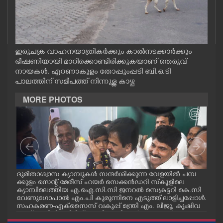
CASE DIARY
CINEMA
ഇരുചക്ര വാഹനയാത്രികർക്കും കാൽനടക്കാർക്കും
ഭീഷണിയായി മാറിക്കൊണ്ടിരിക്കുകയാണ് തെരുവ്
OPINION
നായകൾ. എറണാകുളം തോപ്പുംപ്പടി ബി.ഒ.ടി
പാലത്തിന് സമീപത്ത് നിന്നുള്ള കാഴ്ച
PHOTOS
MORE PHOTOS
LIFESTYLE
SPIRITUAL
മ്പ്
ദുരിതാശ്വാസ ക്യാമ്പുകൾ സന്ദർശിക്കുന്ന വേളയിൽ ചമ്പ
ദുര
INFO+
്ട
ക്കുളം സെന്റ് മേരീസ് ഹയർ സെക്കൻഡറി സ്കൂളിലെ
ക്ക
ക്യാമ്പിലെത്തിയ എ.ഐ.സി.സി ജനറൽ സെക്രട്ടറി കെ.സി
ക്യ
വേണുഗോപാൽ എം.പി കുരുന്നിനെ എടുത്ത് ലാളിച്ചപ്പോൾ.
മാധ
സഹകരണ-എക്സൈസ് വകുപ്പ് മന്ത്രി എം. ലിജു, കൃഷിവ
വേ
ART
കുപ്പ് മന്ത്രി ടി. സിദ്ദിഖ്, റെജി ചെറിയാൻ എം. എൽ. എ എ
മന്ത
ന്നിവർ സമീപം
ചെറ