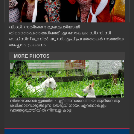
CASE DIARY
CINEMA
വി.ഡി. സതീശനെ മുഖ്യമന്ത്രിയായി
തിരഞ്ഞെടുത്തതറിഞ്ഞ് എറണാകുളം ഡി.സി.സി
ഓഫീസിന് മുന്നിൽ യു.ഡി.എഫ് പ്രവർത്തകർ നടത്തിയ
OPINION
ആഹ്ളാദ പ്രകടനം
MORE PHOTOS
PHOTOS
LIFESTYLE
SPIRITUAL
വിശപ്പടക്കാൻ ഇത്തിരി പുല്ല് തിന്നാനെത്തിയ ആടിനെ ആ
മത്സ
പം
ക്രമിക്കാനൊരുങ്ങുന്ന തെരുവ് നായ. എറണാകുളം
റക്
INFO+
ു.
വാത്തുരുത്തിയിൽ നിന്നുള്ള കാഴ്ച
റിൽ 
ART