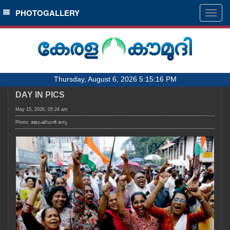
SECTIONS
PHOTOGALLERY
Togg
navig
HOME
LATEST
AUDIO
Thursday, August 6, 2026 5:15:16 PM
NOTIFIED NEWS
DAY IN PICS
POLL
May 15, 2026, 05:24 am
KERALA
Photo: ജോഷ്‌വാൻ മനു
LOCAL
OBITUARY
NEWS 360