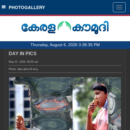
SECTIONS
PHOTOGALLERY
Togg
navig
HOME
LATEST
AUDIO
Thursday, August 6, 2026 3:38:35 PM
NOTIFIED NEWS
DAY IN PICS
POLL
May 07, 2026, 06:55 am
KERALA
Photo: ജോഷ്‌വാൻ മനു
LOCAL
OBITUARY
NEWS 360