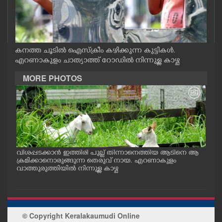
CASE DIARY
CINEMA
കനത്ത ചൂടിൽ ഐസ്ക്രീം കഴിക്കുന്ന കുട്ടികൾ.
എറണാകുളം ചാത്യാത്ത് റോഡിൽ നിന്നുള്ള കാഴ്ച
OPINION
MORE PHOTOS
PHOTOS
LIFESTYLE
SPIRITUAL
വിശപ്പടക്കാൻ ഇത്തിരി പുല്ല് തിന്നാനെത്തിയ ആടിനെ ആ
മത്സ
പം
ക്രമിക്കാനൊരുങ്ങുന്ന തെരുവ് നായ. എറണാകുളം
റക്
ു.
വാത്തുരുത്തിയിൽ നിന്നുള്ള കാഴ്ച
റിൽ 
INFO+
ART
© Copyright Keralakaumudi Online