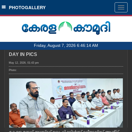
SECTIONS
PHOTOGALLERY
Togg
navig
HOME
LATEST
AUDIO
Friday, August 7, 2026 6:46:14 AM
NOTIFIED NEWS
DAY IN PICS
POLL
May 12, 2026, 01:43 pm
KERALA
Photo:
LOCAL
OBITUARY
NEWS 360