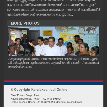
കേരള സ്റ്റേറ്റ് യൂസ്ഡ് വെഹിക്കിൾസ് ഡീലേഴ്സ് ആൻ്റ്
CASE DIARY
ബ്രോക്കേഴ്സ് അസോസിയേഷൻ പാലക്കാട് താലൂക്ക്
ജനറൽ ബോഡി യോഗം സംസ്ഥാന വൈസ് പ്രസിഡൻ്റ്
എൻ.മണികണ്ഠൻ ഉദ്ഘാടനം ചെയ്യുന്നു
CINEMA
MORE PHOTOS
OPINION
PHOTOS
ട് പ
കടുത്തുരുത്തി ഗ്രാമപഞ്ചായത്തിലെ ആയാംകുടി ഗവ.എൽ.
കോട
LIFESTYLE
പി സ്‌കൂളിലെ ദുരിതാശ്വാസ ക്യാമ്പ് മന്ത്രി മോൻസ് ജോസഫ്
റോഡ
സന്ദർശിക്കുന്നു
നേതൃ
SPIRITUAL
INFO+
© Copyright Keralakaumudi Online
Chief Editor - Deepu Ravi
Kaumudi Buildings, Pettah P O. TVM. 695024
ART
Online queries: Deepu +919847238959, deepu[at]kaumudi.com