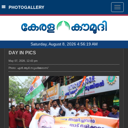
SECTIONS
PHOTOGALLERY
Togg
navig
HOME
LATEST
AUDIO
Saturday, August 8, 2026 4:56:19 AM
NOTIFIED NEWS
DAY IN PICS
POLL
May 07, 2026, 12:43 pm
KERALA
Photo: എൻ.ആർ.സുധർമ്മദാസ്
LOCAL
OBITUARY
NEWS 360