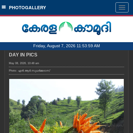
SECTIONS
PHOTOGALLERY
Togg
navig
HOME
LATEST
AUDIO
Friday, August 7, 2026 11:53:59 AM
NOTIFIED NEWS
DAY IN PICS
POLL
May 08, 2026, 10:48 am
KERALA
Photo: എൻ.ആർ.സുധർമ്മദാസ്
LOCAL
OBITUARY
NEWS 360