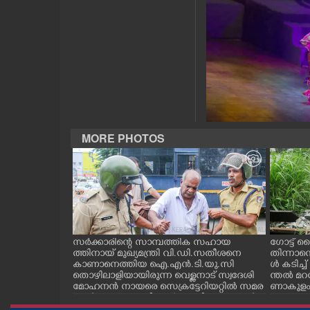
CASE DIARY
CINEMA
OPINION
PHOTOS
MORE PHOTOS
LIFESTYLE
SPIRITUAL
ന്ന ലാബ് ഓൺ
സർക്കാരിന്റെ സാമ്പത്തിക സഹായ
ഗോട്ട് ല
INFO+
റി പദ്ധ
ത്തിനായ് മുഖ്യമന്ത്രി വി.ഡി.സതീശനെ
തിന്നാന
തിരുവനന്തപുരം
കാണാനെത്തിയ ഐ.എൻ.ടി.യു.സി
ൾ കടിച്
ിമൻസ്
തൊഴിലാളിയായിരുന്ന വെള്ളനാട് സ്വദേശി
ന്തൽ മറന
രി വി.ഡി സ
മോഹനൻ നായരെ സെക്രട്ടേറിയറ്റിൽ സമര
ണാകുളം വ
ART
ുകളുടെ ഗാർഡ്
ങ്ങൾ നടക്കുന്നതിനാൽ ബാരിക്കേഡുകൾ
കുന്നു
സ്ഥാപിച്ച് ഗേറ്റുകൾ അടച്ചതിനെ തുടർന്ന് മ