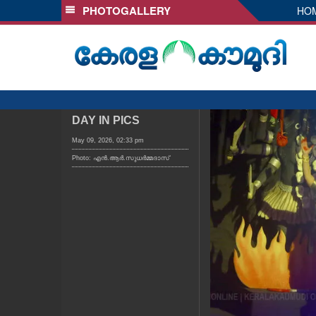
PHOTOGALLERY
HO
SECTIONS
HOME
LATEST
AUDIO
NOTIFIED NEWS
DAY IN PICS
POLL
May 09, 2026, 02:33 pm
Photo: എൻ.ആർ.സുധർമ്മദാസ്
KERALA
LOCAL
OBITUARY
NEWS 360