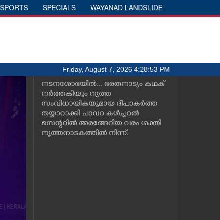
SPORTS
SPECIALS
WAYANAD LANDSLIDE
Friday, August 7, 2026 4:28:53 PM
നടനശോഭയിൽ... ഭരതനാട്യം കഥക്
നർത്തകിയും നൃത്ത
സംവിധായികയുമായ ദീപാകർത്ത
തയ്യാറാക്കി ചാവറ കൾച്ചറൽ
സെന്ററിൽ അരങ്ങേറിയ വരം ശക്തി
നൃത്തനാടകത്തിൽ നിന്ന്.