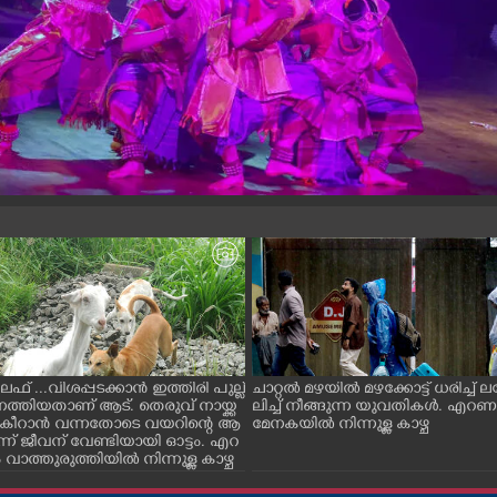
ൈഫ് ...വിശപ്പടക്കാൻ ഇത്തിരി പുല്ല്
ചാറ്റൽ മഴയിൽ മഴക്കോട്ട് ധരിച്ച്
െത്തിയതാണ് ആട്. തെരുവ് നായ്ക്ക
ലിച്ച് നീങ്ങുന്ന യുവതികൾ. എറ
ച് കീറാൻ വന്നതോടെ വയറിന്റെ ആ
മേനകയിൽ നിന്നുള്ള കാഴ്ച
്ന് ജീവന് വേണ്ടിയായി ഓട്ടം. എറ
ാത്തുരുത്തിയിൽ നിന്നുള്ള കാഴ്ച