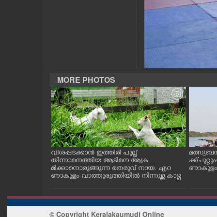
CASE DIARY
CINEMA
OPINION
MORE PHOTOS
PHOTOS
LIFESTYLE
SPIRITUAL
ത്തുടങ്ങിയ
വിശപ്പടക്കാൻ ഇത്തിരി പുല്ല്
മത്സ്യബ
 സമീപം ആറ
തിന്നാനെത്തിയ ആടിനെ ആക്ര
ക്ക് ചുറ്റ
 സമീപം പ്രവർ
മിക്കാനൊരുങ്ങുന്ന തെരുവ് നായ. എറ
ണാകുളം ക
കഴുകി
ണാകുളം വാത്തുരുത്തിയിൽ നിന്നുള്ള കാഴ്ച
INFO+
ART
© Copyright Keralakaumudi Online