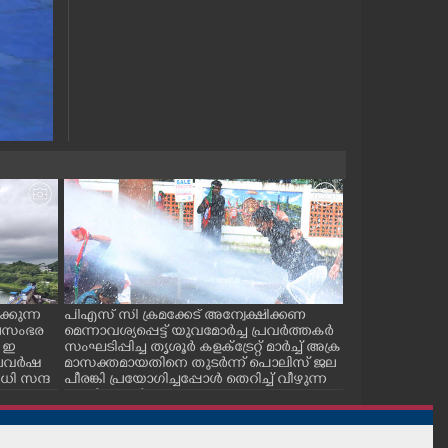
്കുന്ന
പിഎസ് സി ക്രമക്കേട് അന്വേക്ഷിക്കണ
പാലക്കാട് ടൗ
ജലസംഭര
മെന്നാവശ്യപ്പെട്ട് യുവമോർച്ച പ്രവർത്തകർ
സ് കമ്മിറ്റിയ
 ഇ
സംഘടിപ്പിച്ച തൃശൂർ കളക്ട്രേറ്റ് മാർച്ച് അക്ര
കുഴിമൂടൽ സമര
 കാലവർഷ
മാസക്തമായതിനെ തുടർന്ന് പൊലിസ് ജല
സെക്രട്ടറി സി.
ി സന്ദ
പീരങ്കി പ്രയോഗിച്ചപ്പോൾ തെറിച്ച് വീഴുന്ന
പ്രവർത്തകർ