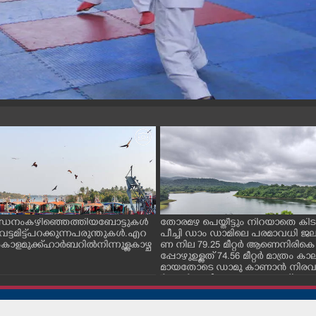
ന്ധനം കഴിഞ്ഞെത്തിയ ബോട്ടുകൾ
തോരമഴ പെയ്തീട്ടും നിറയാതെ കിടക
ും വട്ടമിട്ട് പറക്കുന്ന പരുന്തുകൾ. എറ
പീച്ചി ഡാം ഡാമിലെ പരമാവധി 
ാളമുക്ക് ഹാർബറിൽ നിന്നുള്ള കാഴ്ച
ണ നില 79.25 മീറ്റർ ആണെനിരികെ
പ്പോഴുഉള്ളത് 74.56 മീറ്റർ മാത്രം
മായതോടെ ഡാമു കാണാൻ നിരവധ
ർശകർ ഇവിടെ എത്തുന്നുണ്ട്