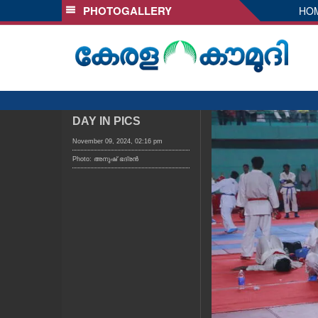
PHOTOGALLERY
HO
SECTIONS
HOME
LATEST
AUDIO
NOTIFIED NEWS
DAY IN PICS
POLL
November 09, 2024, 02:16 pm
Photo: അനുഷ്‍ ഭദ്രൻ
KERALA
LOCAL
OBITUARY
NEWS 360