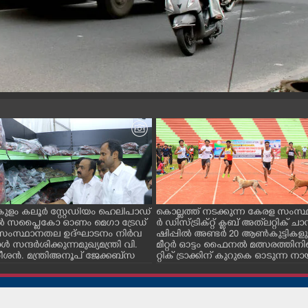
ളം കലൂർ സ്റ്റേഡിയം ഹെലിപാഡ്
കൊല്ലത്ത് നടക്കുന്ന കേരള സംസ്
ിൽ സപ്ളൈകോ ഓണം മെഗാ ട്രേഡ്
ർ ഡിസ്ട്രിക്റ്റ് ക്ലബ് അത്‌ലറ്റിക് ചാമ
ംസ്ഥാനതല ഉദ്ഘാടനം നിർവ
ഷിപ്പിൽ അണ്ടർ 20 ആൺകുട്ടികളു
്റാൾ സന്ദർശിക്കുന്ന മുഖ്യമന്ത്രി വി.
മീറ്റർ ഓട്ടം ഫൈനൽ മത്സരത്തിനി
ശൻ. മന്ത്രി അനൂപ് ജേക്കബ് സ
റ്റിക് ട്രാക്കിന് കുറുകെ ഓടുന്ന 