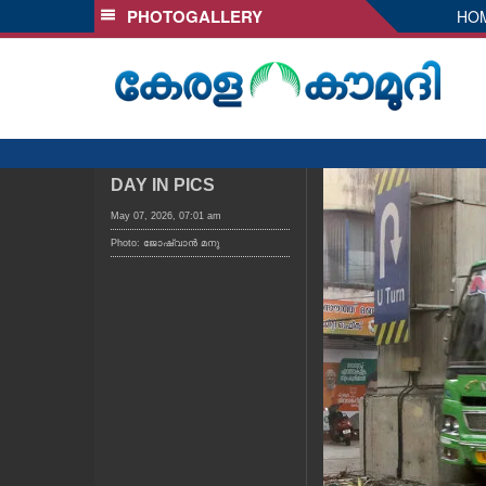
PHOTOGALLERY
HO
SECTIONS
HOME
LATEST
AUDIO
NOTIFIED NEWS
DAY IN PICS
POLL
May 07, 2026, 07:01 am
Photo: ജോഷ്‌വാൻ മനു
KERALA
LOCAL
OBITUARY
NEWS 360