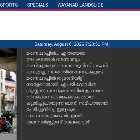
SPORTS
SPECIALS
WAYANAD LANDSLIDE
Saturday, August 8, 2026 7:20:51 PM
മരണപ്പാച്ചിൽ... എത്രയെത്ര
അപകടങ്ങൾ നടന്നാലും
അധികൃതരുടെ ഭാഗത്തുനിന്ന് നടപടി
ഒന്നുമില്ല, നഗരത്തിൽ ബസുകളുടെ
മരണപ്പാച്ചിൽ തുടങ്ങിയിട്ട്
നാളേറെയായി. എം.ജി റോഡിൽ
വുഡ്ലാൻഡ്സ് ജംഗ്ഷനിൽ ഇന്നലെ
വൈകുന്നേരം അപകടകരമായി
കുതിച്ചുപായുന്ന ബസ്, സമീപത്തായി
പേടിച്ചുവിറച്ച ഇരുചക്ര
വാഹനയാത്രക്കാർ. ഇവർ
തലനാരിഴയ്ക്കാണ് രക്ഷപ്പെട്ടത്