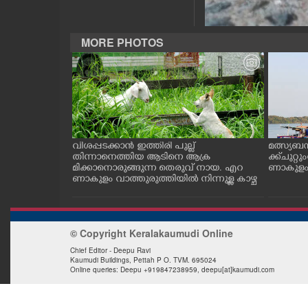
CASE DIARY
MORE PHOTOS
CINEMA
OPINION
PHOTOS
ത്തുടങ്ങിയ
വിശപ്പടക്കാൻ ഇത്തിരി പുല്ല്
മത്സ്യബ
 സമീപം ആറ
തിന്നാനെത്തിയ ആടിനെ ആക്ര
ക്ക് ചുറ്റ
 സമീപം പ്രവർ
മിക്കാനൊരുങ്ങുന്ന തെരുവ് നായ. എറ
ണാകുളം ക
LIFESTYLE
കഴുകി
ണാകുളം വാത്തുരുത്തിയിൽ നിന്നുള്ള കാഴ്ച
SPIRITUAL
© Copyright Keralakaumudi Online
Chief Editor - Deepu Ravi
INFO+
Kaumudi Buildings, Pettah P O. TVM. 695024
Online queries: Deepu +919847238959, deepu[at]kaumudi.com
ART