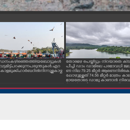
ന്ധനം കഴിഞ്ഞെത്തിയ ബോട്ടുകൾ
തോരമഴ പെയ്തീട്ടും നിറയാതെ കിടക
ും വട്ടമിട്ട് പറക്കുന്ന പരുന്തുകൾ. എറ
പീച്ചി ഡാം ഡാമിലെ പരമാവധി 
ാളമുക്ക് ഹാർബറിൽ നിന്നുള്ള കാഴ്ച
ണ നില 79.25 മീറ്റർ ആണെനിരികെ
പ്പോഴുഉള്ളത് 74.56 മീറ്റർ മാത്രം
മായതോടെ ഡാമു കാണാൻ നിരവധ
ർശകർ ഇവിടെ എത്തുന്നുണ്ട്