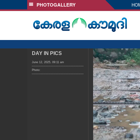
PHOTOGALLERY
HO
SECTIONS
HOME
LATEST
AUDIO
NOTIFIED NEWS
DAY IN PICS
POLL
June 12, 2025, 09:11 am
Photo:
KERALA
LOCAL
OBITUARY
NEWS 360