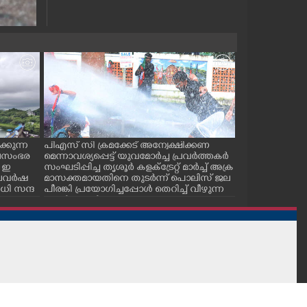
്കുന്ന
പിഎസ് സി ക്രമക്കേട് അന്വേക്ഷിക്കണ
പാലക്കാട് ടൗ
ജലസംഭര
മെന്നാവശ്യപ്പെട്ട് യുവമോർച്ച പ്രവർത്തകർ
സ് കമ്മിറ്റിയ
 ഇ
സംഘടിപ്പിച്ച തൃശൂർ കളക്ട്രേറ്റ് മാർച്ച് അക്ര
കുഴിമൂടൽ സമര
 കാലവർഷ
മാസക്തമായതിനെ തുടർന്ന് പൊലിസ് ജല
സെക്രട്ടറി സി.
ി സന്ദ
പീരങ്കി പ്രയോഗിച്ചപ്പോൾ തെറിച്ച് വീഴുന്ന
പ്രവർത്തകർ