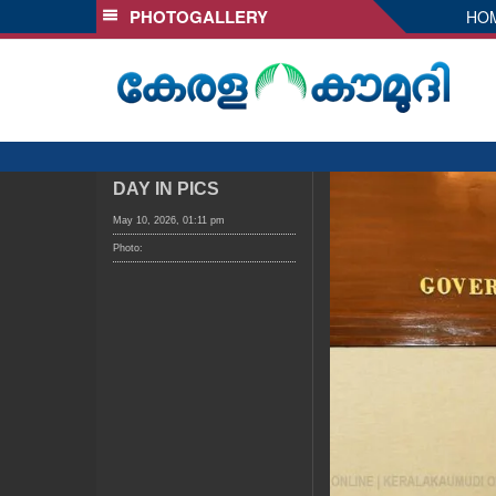
PHOTOGALLERY
HO
SECTIONS
HOME
LATEST
AUDIO
NOTIFIED NEWS
DAY IN PICS
POLL
May 10, 2026, 01:11 pm
Photo:
KERALA
LOCAL
OBITUARY
NEWS 360