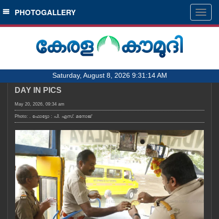
SECTIONS
PHOTOGALLERY
Togg
navig
HOME
LATEST
AUDIO
Saturday, August 8, 2026 9:31:14 AM
NOTIFIED NEWS
DAY IN PICS
POLL
May 20, 2026, 09:34 am
KERALA
Photo: . ഫോട്ടോ : പി. എസ്. മനോജ്
LOCAL
OBITUARY
NEWS 360