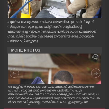
CASE DIARY
CINEMA
പുതിയ അധ്യായന വർഷം ആരംഭിക്കുന്നതിന് മുമ്പ്
സ്‌കൂൾ ബസുകളുടെ ഫിറ്റ്നസ് സർട്ടിഫിക്കറ്റ്
എടുത്തിട്ടുള്ള വാഹനങ്ങളുടെ പരിശോധന പാലക്കാട്
OPINION
ഗവ: വിക്ടോറിയ കോളേജ് ഗ്രൗണ്ടിൽ ഉദ്യോഗസ്ഥർ
പരിശോധിക്കുന്നു.
PHOTOS
MORE PHOTOS
LIFESTYLE
SPIRITUAL
ഗ
അമ്മയ്ക്ക് ഇരിക്കട്ടെ തൊപ്പി ...പാലക്കാട് മുട്ടിക്കുളങ്ങര കെ.
പാലക
INFO+
എ. പി . ബറ്റാലിയൻ ഗ്രൗണ്ടിൽ പരിശീലനം പൂർ
ഗ്ര
ക്
ത്തിയാക്കിയ പൊലീസ് സേനാംഗങ്ങളുടെ പാസിങ് ഔട്ട് പ
സേന
രേഡിന് ശേഷം എലവഞ്ചേരി സ്വദേശിയായ രാഹുൽ സി. ത
രിശ
ളം
ൻ്റെ തൊപ്പി അമ്മയ്ക്ക് നൽകിയ ശേഷം ഇരുവരും സ
അമ്
ART
ക
ന്തോഷം പങ്ക്ഇടുന്നു.