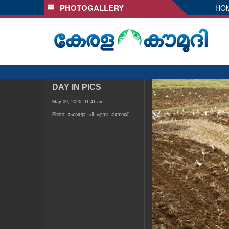
PHOTOGALLERY
HO
SECTIONS
HOME
LATEST
AUDIO
NOTIFIED NEWS
DAY IN PICS
POLL
May 09, 2026, 11:41 am
Photo: ഫോട്ടോ: പി. എസ്. മനോജ്
KERALA
LOCAL
OBITUARY
NEWS 360