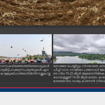
ന്ധനം കഴിഞ്ഞെത്തിയ ബോട്ടുകൾ
തോരമഴ പെയ്തീട്ടും നിറയാതെ കിടക
ും വട്ടമിട്ട് പറക്കുന്ന പരുന്തുകൾ. എറ
പീച്ചി ഡാം ഡാമിലെ പരമാവധി 
ാളമുക്ക് ഹാർബറിൽ നിന്നുള്ള കാഴ്ച
ണ നില 79.25 മീറ്റർ ആണെനിരികെ
പ്പോഴുഉള്ളത് 74.56 മീറ്റർ മാത്രം
മായതോടെ ഡാമു കാണാൻ നിരവധ
ർശകർ ഇവിടെ എത്തുന്നുണ്ട്