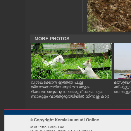
CASE DIARY
CINEMA
MORE PHOTOS
OPINION
PHOTOS
LIFESTYLE
ത്തുടങ്ങിയ
വിശപ്പടക്കാൻ ഇത്തിരി പുല്ല്
മത്സ്യബ
 സമീപം ആറ
തിന്നാനെത്തിയ ആടിനെ ആക്ര
ക്ക് ചുറ്റ
SPIRITUAL
 സമീപം പ്രവർ
മിക്കാനൊരുങ്ങുന്ന തെരുവ് നായ. എറ
ണാകുളം ക
കഴുകി
ണാകുളം വാത്തുരുത്തിയിൽ നിന്നുള്ള കാഴ്ച
INFO+
© Copyright Keralakaumudi Online
ART
Chief Editor - Deepu Ravi
Kaumudi Buildings, Pettah P O. TVM. 695024