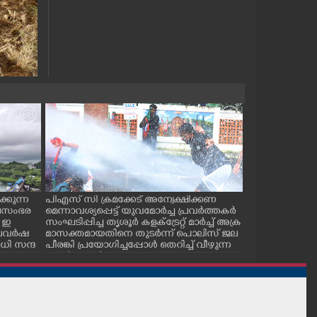
്കുന്ന
പിഎസ് സി ക്രമക്കേട് അന്വേക്ഷിക്കണ
പാലക്കാട് ടൗ
ജലസംഭര
മെന്നാവശ്യപ്പെട്ട് യുവമോർച്ച പ്രവർത്തകർ
സ് കമ്മിറ്റിയ
 ഇ
സംഘടിപ്പിച്ച തൃശൂർ കളക്ട്രേറ്റ് മാർച്ച് അക്ര
കുഴിമൂടൽ സമര
 കാലവർഷ
മാസക്തമായതിനെ തുടർന്ന് പൊലിസ് ജല
സെക്രട്ടറി സി.
ി സന്ദ
പീരങ്കി പ്രയോഗിച്ചപ്പോൾ തെറിച്ച് വീഴുന്ന
പ്രവർത്തകർ