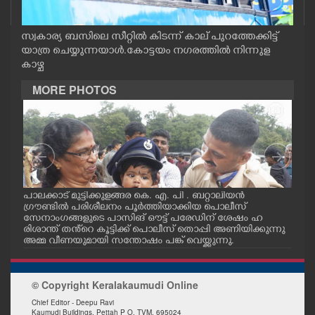
CASE DIARY
സ്വകാര്യ ബസിലെ സീറ്റിൽ കിടന്ന് കാല് പുറത്തേക്കിട്ട്
യാത്ര ചെയ്യുന്നയാൾ.കോട്ടയം നഗരത്തിൽ നിന്നുള
CINEMA
കാഴ്ച
MORE PHOTOS
OPINION
PHOTOS
LIFESTYLE
പാലക്കാട് മുട്ടിക്കുളങ്ങര കെ. എ. പി . ബറ്റാലിയൻ
പാല
ഗ്രൗണ്ടിൽ പരിശീലനം പൂർത്തിയാക്കിയ പൊലീസ്
പരി
SPIRITUAL
സേനാംഗങ്ങളുടെ പാസിങ് ഔട്ട് പരേഡിന് ശേഷം ഹ
പാസ
രിശാന്ത് തൻ്റെ കൂട്ടിക്ക് പൊലീസ് തൊപ്പി അണിയിക്കുന്നു
ഭിവാ
അമ്മ വീണയുമായി സന്തോഷം പങ്ക് വെയ്ക്കുന്നു.
INFO+
© Copyright Keralakaumudi Online
ART
Chief Editor - Deepu Ravi
Kaumudi Buildings, Pettah P O. TVM. 695024