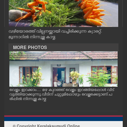
CASE DIARY
CINEMA
വഴിയോരത്ത് വില്പനയ്ക്കായി വച്ചിരിക്കുന്ന ക്യാരറ്റ്.
മൂന്നാറിൽ നിന്നുള്ള കാഴ്ച.
OPINION
MORE PHOTOS
PHOTOS
LIFESTYLE
SPIRITUAL
വെള്ളം ഇറക്കാം.... മഴ കുറഞ്ഞ് വെള്ളം ഇറങ്ങിയപ്പോൾ വീട്
മഴ ക
വൃത്തിയാക്കുന്നു.വീടിന് ചുറ്റുമിപ്പോഴും വെള്ളക്കെട്ടാണ്.പ
യം പ
രിപ്പിൽ നിന്നുള്ള കാഴ്ച
INFO+
ART
© Copyright Keralakaumudi Online