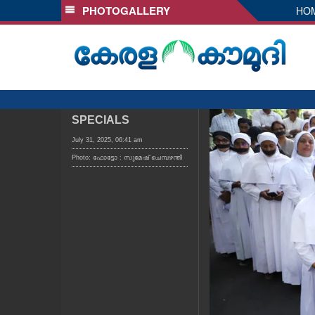
PHOTOGALLERY
HO
SECTIONS
HOME
LATEST
AUDIO
NOTIFIED NEWS
SPECIALS
POLL
July 31, 2025, 06:41 am
Photo: ഫോട്ടോ : സുമേഷ് ചെമ്പഴന്തി
KERALA
LOCAL
OBITUARY
NEWS 360