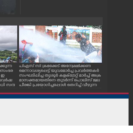
്കുന്ന
പിഎസ് സി ക്രമക്കേട് അന്വേക്ഷിക്കണ
പാലക്കാട് ടൗ
ജലസംഭര
മെന്നാവശ്യപ്പെട്ട് യുവമോർച്ച പ്രവർത്തകർ
സ് കമ്മിറ്റിയ
 ഇ
സംഘടിപ്പിച്ച തൃശൂർ കളക്ട്രേറ്റ് മാർച്ച് അക്ര
കുഴിമൂടൽ സമര
 കാലവർഷ
മാസക്തമായതിനെ തുടർന്ന് പൊലിസ് ജല
സെക്രട്ടറി സി.
ി സന്ദ
പീരങ്കി പ്രയോഗിച്ചപ്പോൾ തെറിച്ച് വീഴുന്ന
പ്രവർത്തകർ