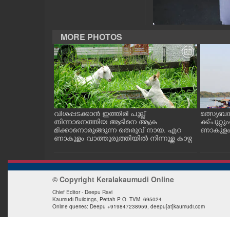
CASE DIARY
MORE PHOTOS
CINEMA
OPINION
PHOTOS
ത്തുടങ്ങിയ
വിശപ്പടക്കാൻ ഇത്തിരി പുല്ല്
മത്സ്യബ
 സമീപം ആറ
തിന്നാനെത്തിയ ആടിനെ ആക്ര
ക്ക് ചുറ്റ
LIFESTYLE
 സമീപം പ്രവർ
മിക്കാനൊരുങ്ങുന്ന തെരുവ് നായ. എറ
ണാകുളം ക
കഴുകി
ണാകുളം വാത്തുരുത്തിയിൽ നിന്നുള്ള കാഴ്ച
SPIRITUAL
© Copyright Keralakaumudi Online
INFO+
Chief Editor - Deepu Ravi
Kaumudi Buildings, Pettah P O. TVM. 695024
Online queries: Deepu +919847238959, deepu[at]kaumudi.com
ART