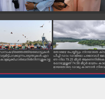
ന്ധനം കഴിഞ്ഞെത്തിയ ബോട്ടുകൾ
തോരമഴ പെയ്തീട്ടും നിറയാതെ കിടക
ും വട്ടമിട്ട് പറക്കുന്ന പരുന്തുകൾ. എറ
പീച്ചി ഡാം ഡാമിലെ പരമാവധി 
ാളമുക്ക് ഹാർബറിൽ നിന്നുള്ള കാഴ്ച
ണ നില 79.25 മീറ്റർ ആണെനിരികെ
പ്പോഴുഉള്ളത് 74.56 മീറ്റർ മാത്രം
മായതോടെ ഡാമു കാണാൻ നിരവധ
ർശകർ ഇവിടെ എത്തുന്നുണ്ട്