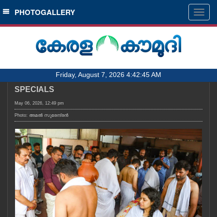
SECTIONS
PHOTOGALLERY
Togg
navig
HOME
LATEST
AUDIO
Friday, August 7, 2026 4:42:45 AM
NOTIFIED NEWS
SPECIALS
POLL
May 06, 2026, 12:49 pm
KERALA
Photo: അമൽ സുരേന്ദ്രൻ
LOCAL
OBITUARY
NEWS 360