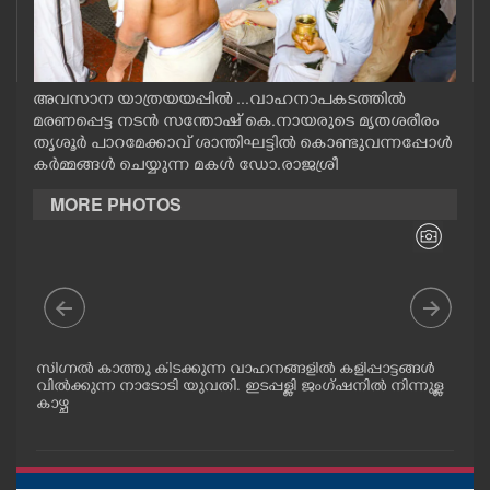
CASE DIARY
CINEMA
അവസാന യാത്രയയപ്പിൽ ...വാഹനാപകടത്തിൽ
മരണപ്പെട്ട നടൻ സന്തോഷ് കെ.നായരുടെ മൃതശരീരം
തൃശൂർ പാറമേക്കാവ് ശാന്തിഘട്ടിൽ കൊണ്ടുവന്നപ്പോൾ
OPINION
കർമ്മങ്ങൾ ചെയ്യുന്ന മകൾ ഡോ.രാജശ്രീ
MORE PHOTOS
PHOTOS
LIFESTYLE
SPIRITUAL
ുടെ
സിഗ്നൽ കാത്തു കിടക്കുന്ന വാഹനങ്ങളിൽ കളിപ്പാട്ടങ്ങൾ
ചാട
 .
വിൽക്കുന്ന നാടോടി യുവതി. ഇടപ്പള്ളി ജംഗ്ഷനിൽ നിന്നുള്ള
ക്ക
INFO+
.
കാഴ്ച
ളിൽ
പോക
ധിക
നാട
ART