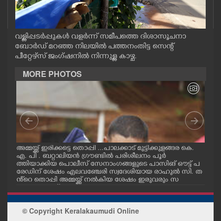
CASE DIARY
വള്ളിപ്പടർപ്പുകൾ വളർന്ന് സമീപത്തെ ദിശാസൂചനാ
CINEMA
ബോർഡ് മറഞ്ഞ നിലയിൽ പത്തനംതിട്ട സെന്റ്
പീറ്റേഴ്സ് ജംഗ്ഷനിൽ നിന്നുള്ള കാഴ്ച.
OPINION
MORE PHOTOS
PHOTOS
LIFESTYLE
ഗ
അമ്മയ്ക്ക് ഇരിക്കട്ടെ തൊപ്പി ...പാലക്കാട് മുട്ടിക്കുളങ്ങര കെ.
പാലക
SPIRITUAL
എ. പി . ബറ്റാലിയൻ ഗ്രൗണ്ടിൽ പരിശീലനം പൂർ
ഗ്ര
ക്
ത്തിയാക്കിയ പൊലീസ് സേനാംഗങ്ങളുടെ പാസിങ് ഔട്ട് പ
സേന
രേഡിന് ശേഷം എലവഞ്ചേരി സ്വദേശിയായ രാഹുൽ സി. ത
രിശ
ളം
ൻ്റെ തൊപ്പി അമ്മയ്ക്ക് നൽകിയ ശേഷം ഇരുവരും സ
അമ്
INFO+
ക
ന്തോഷം പങ്ക്ഇടുന്നു.
ART
© Copyright Keralakaumudi Online