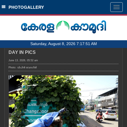
SECTIONS
PHOTOGALLERY
Togg
navig
HOME
LATEST
AUDIO
Saturday, August 8, 2026 7:17:51 AM
NOTIFIED NEWS
DAY IN PICS
POLL
June 13, 2026, 05:52 am
KERALA
Photo: വിപിൻ വേദഗിരി
LOCAL
OBITUARY
NEWS 360