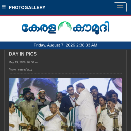
SECTIONS
PHOTOGALLERY
Togg
navig
HOME
LATEST
AUDIO
Friday, August 7, 2026 2:38:33 AM
NOTIFIED NEWS
DAY IN PICS
POLL
May 19, 2026, 02:58 am
KERALA
Photo: അജയ് മധു
LOCAL
OBITUARY
NEWS 360