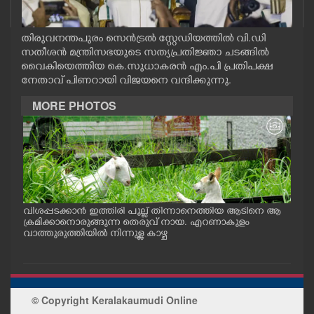
CASE DIARY
തിരുവനന്തപുരം സെൻട്രൽ സ്റ്റേഡിയത്തിൽ വി.ഡി
സതീശൻ മന്ത്രിസഭയുടെ സത്യപ്രതിജ്ഞാ ചടങ്ങിൽ
CINEMA
വൈകിയെത്തിയ കെ.സുധാകരൻ എം.പി പ്രതിപക്ഷ
നേതാവ് പിണറായി വിജയനെ വന്ദിക്കുന്നു.
OPINION
MORE PHOTOS
PHOTOS
LIFESTYLE
വിശപ്പടക്കാൻ ഇത്തിരി പുല്ല് തിന്നാനെത്തിയ ആടിനെ ആ
മത്സ
SPIRITUAL
പം
ക്രമിക്കാനൊരുങ്ങുന്ന തെരുവ് നായ. എറണാകുളം
റക്
ു.
വാത്തുരുത്തിയിൽ നിന്നുള്ള കാഴ്ച
റിൽ 
INFO+
ART
© Copyright Keralakaumudi Online