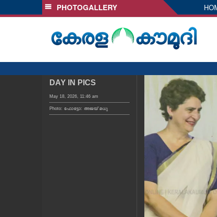
PHOTOGALLERY
HO
SECTIONS
HOME
LATEST
AUDIO
NOTIFIED NEWS
DAY IN PICS
POLL
May 18, 2026, 11:46 am
Photo: ഫോട്ടോ: അജയ് മധു
KERALA
LOCAL
OBITUARY
NEWS 360