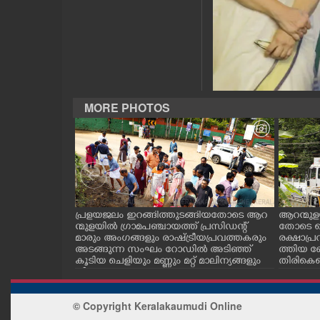
CASE DIARY
CINEMA
OPINION
MORE PHOTOS
PHOTOS
LIFESTYLE
.സി.കനാൽ നിറ
പ്രളയജലം ഇറങ്ങിത്തുടങ്ങിയതോടെ ആറ
ആറന്മുള
SPIRITUAL
ട്ടിൽ നിന്ന് വ
ന്മുളയിൽ ഗ്രാമപഞ്ചായത്ത് പ്രസിഡന്റ്
തോടെ ഐ
തേക്ക്
മാരും അംഗങ്ങളും രാഷ്ട്രീയപ്രവത്തകരും
രക്ഷാപ്ര
കിടങ്ങറയിൽ
അടങ്ങുന്ന സംഘം റോഡിൽ അടിഞ്ഞ്
ത്തിയ ബ
കൂടിയ ചെളിയും മണ്ണും മറ്റ് മാലിന്യങ്ങളും
തിരികെക
INFO+
നീക്കം ചെയ്യുന്നു.
ART
© Copyright Keralakaumudi Online