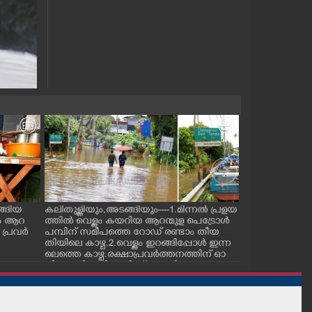
ങ്ങിയ
കലിതുള്ളിയും,അടങ്ങിയും----1.മിന്നൽ പ്രളയ
.കനത്തമഴയെത
ം ആറ
ത്തിൽ വെള്ളം കയറിയ ആറന്മുള പെട്രോൾ
നിറഞ്ഞൊഴുകി 
 പ്രവർ
പമ്പിന് സമീപത്തെ റോ‌ഡ് രണ്ടാം തീയ
നിന്ന് വള്ളത്ത
തിയിലെ കാഴ്ച.2.വെള്ളം ഇറങ്ങിപ്പോൾ ഇന്ന
പോകുന്നവർ.ച
ലെത്തെ കാഴ്ച.രക്ഷാപ്രവർത്തനത്തിന് ഓ
നിന്നുള്ള കാഴ്ച
ച്ചിറ അഴിക്കലിൽ നിന്ന് എത്തിച്ച ബോട്ടും.