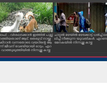
ൈഫ് ...വിശപ്പടക്കാൻ ഇത്തിരി പുല്ല്
ചാറ്റൽ മഴയിൽ മഴക്കോട്ട് ധരിച്ച്
െത്തിയതാണ് ആട്. തെരുവ് നായ്ക്ക
ലിച്ച് നീങ്ങുന്ന യുവതികൾ. എറ
ച് കീറാൻ വന്നതോടെ വയറിന്റെ ആ
മേനകയിൽ നിന്നുള്ള കാഴ്ച
്ന് ജീവന് വേണ്ടിയായി ഓട്ടം. എറ
ാത്തുരുത്തിയിൽ നിന്നുള്ള കാഴ്ച