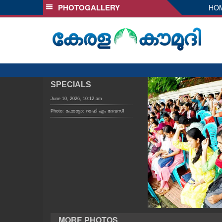
PHOTOGALLERY
HO
SECTIONS
HOME
LATEST
AUDIO
NOTIFIED NEWS
SPECIALS
POLL
June 10, 2026, 10:12 am
Photo: ഫോട്ടോ: റാഫി എം ദേവസി
KERALA
LOCAL
OBITUARY
NEWS 360
MORE PHOTOS