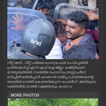
CASE DIARY
CINEMA
OPINION
PHOTOS
LIFESTYLE
നീറ്റ് അടി...നീറ്റ് പരീക്ഷ ചോദ്യപേപ്പർ ചോർച്ചയിൽ
പ്രതിഷേധിച്ച് എസ്.എഫ്.ഐ ജില്ലാ കമ്മിറ്റിയുടെ
നേതൃത്വത്തിൽ നടത്തിയ ഹെഡ് പോസ്റ്റോഫീസ്
SPIRITUAL
മാർച്ചിൽ മതിൽച്ചാടി കടക്കാൻ ശ്രമിച്ച പ്രവർത്തകന്റെ
തലയിൽ ലാത്തി കൊണ്ടടിക്കുന്ന പൊലീസ്. അടിയുടെ
INFO+
ശക്തിയിൽ ലാത്തി വളഞ്ഞതും കാണാം
MORE PHOTOS
ART