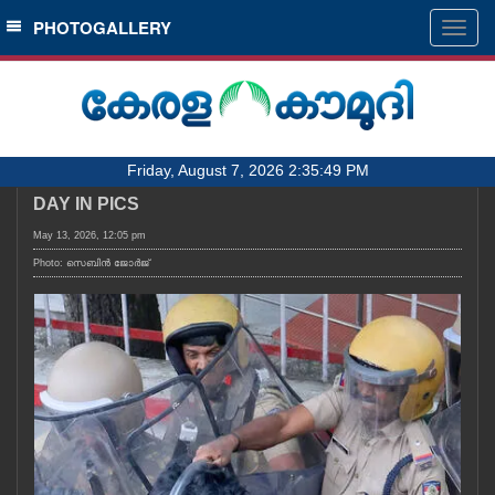
SECTIONS
PHOTOGALLERY
Togg
navig
HOME
LATEST
AUDIO
Friday, August 7, 2026 2:35:49 PM
NOTIFIED NEWS
DAY IN PICS
POLL
May 13, 2026, 12:05 pm
KERALA
Photo: സെബിൻ ജോർജ്
LOCAL
OBITUARY
NEWS 360