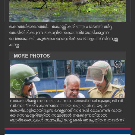
CASE DIARY
CINEMA
കൊത്തിക്കൊത്തി... കൊയ്ത്ത് കഴിഞ്ഞ പാടത്ത് തീറ്റ
തേടിയിരിക്കുന്ന കൊറ്റിയ കൊത്തിയോടിക്കുന്ന
ചേരകൊക്ക്. കുമരകം റോഡിൽ ചെങ്ങളത്ത് നിന്നുള്ള
OPINION
കാഴ്ച.
MORE PHOTOS
PHOTOS
LIFESTYLE
SPIRITUAL
സർക്കാരിന്റെ സാമ്പത്തിക സഹായത്തിനായ് മുഖ്യമന്ത്രി വി.
ഗോട്
ഡി.സതീശനെ കാണാനെത്തിയ ഐ.എൻ.ടി.യു.സി
തിന
INFO+
തൊഴിലാളിയായിരുന്ന വെള്ളനാട് സ്വദേശി മോഹനൻ നായ
വന്
.സി
രെ സെക്രട്ടേറിയറ്റിൽ സമരങ്ങൾ നടക്കുന്നതിനാൽ
ഓട്
നു
ബാരിക്കേഡുകൾ സ്ഥാപിച്ച് ഗേറ്റുകൾ അടച്ചതിനെ തുടർന്ന്
മറ്റൊരു വഴിയിലൂടെ ഓഫീസിലെത്തിക്കാൻ സഹായിക്കുന്ന
ART
പൊലീസ് ഉദ്യോഗസ്ഥർ. വാർദ്ധക്യ സഹജമായ അസുഖ