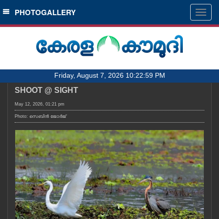
SECTIONS
PHOTOGALLERY
Togg
navig
HOME
LATEST
AUDIO
Friday, August 7, 2026 10:22:59 PM
NOTIFIED NEWS
SHOOT @ SIGHT
POLL
May 12, 2026, 01:21 pm
KERALA
Photo: സെബിൻ ജോർജ്
LOCAL
OBITUARY
NEWS 360