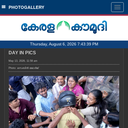
SECTIONS
PHOTOGALLERY
Togg
navig
HOME
LATEST
AUDIO
Thursday, August 6, 2026 7:43:39 PM
NOTIFIED NEWS
DAY IN PICS
POLL
May 13, 2026, 11:58 am
KERALA
Photo: സെബിൻ ജോർജ്
LOCAL
OBITUARY
NEWS 360