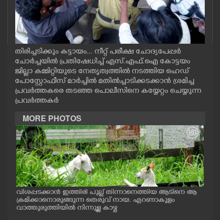
CASE DIARY
CINEMA
തിരിച്ചടിക്കും കട്ടായം... നീറ്റ് പരീക്ഷ ചോദ്യപേപ്പർ
ചോർച്ചയിൽ പ്രതിഷേധിച്ച് എസ്.എഫ്.ഐ കോട്ടയം
OPINION
ജില്ലാ കമ്മിറ്റിയുടെ നേതൃത്വത്തിൽ നടത്തിയ ഹെഡ്
പോസ്റ്റോഫീസ് മാർച്ചിൽ മതിൽച്ചാടിക്കടക്കാൻ ശ്രമിച്ച
പ്രവർത്തകരെ തടഞ്ഞ പൊലീസിനെ കയ്യേറ്റം ചെയ്യുന്ന
PHOTOS
പ്രവർത്തകർ
MORE PHOTOS
LIFESTYLE
SPIRITUAL
INFO+
വിശപ്പടക്കാൻ ഇത്തിരി പുല്ല് തിന്നാനെത്തിയ ആടിനെ ആ
മത്സ
പം
ക്രമിക്കാനൊരുങ്ങുന്ന തെരുവ് നായ. എറണാകുളം
റക്
ു.
വാത്തുരുത്തിയിൽ നിന്നുള്ള കാഴ്ച
റിൽ 
ART