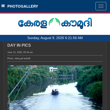
SECTIONS
PHOTOGALLERY
Togg
navig
HOME
LATEST
AUDIO
Sunday, August 9, 2026 6:21:56 AM
NOTIFIED NEWS
DAY IN PICS
POLL
June 13, 2026, 05:44 am
KERALA
Photo: അനുഷ്‍ ഭദ്രൻ
LOCAL
OBITUARY
NEWS 360