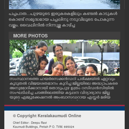
CASE DIARY
പച്ചപാത...പുഴയുടെ ഇരുകരകളിലും കണ്ടൽ കാടുകൾ
കൊണ്ട് സമൃദ്ധമായ പച്ചപ്പിനു നടുവിലൂടെ പോകുന്ന
CINEMA
വള്ളം. വൈപ്പിനിൽ നിന്നുള്ള കാഴ്ച്ച
MORE PHOTOS
OPINION
PHOTOS
LIFESTYLE
ും
സംസ്ഥാനത്തെ ഹയർസെക്കൻഡറി പരീക്ഷയിൽ ഏറ്റവും
നാട
കൂടുതൽ വിജയശതമാനം കുറിച്ച ജില്ലയിലെ അദ്ധ്യാപകരെ
രിച
്രം
അനുമോദിക്കാനായി തൊടുപുഴ ഉത്രം റസിഡൻസിയിൽ
നടന്
SPIRITUAL
സംഘടിപ്പിച്ച ചടങ്ങിലെത്തിയ കട്ടപ്പന വിദ്യാഭ്യാസ ജില്ല
വിദൂ
ായ
യുടെ എജ്യുക്കേഷനൽ അംബാസഡറായ എസ്തർ മരിയ
ടോമിക്കൊപ്പം അദ്ധ്യാപകർ സെൽഫി എടുക്കുന്നു.
INFO+
പ
ിഷയ
© Copyright Keralakaumudi Online
യ
ART
Chief Editor - Deepu Ravi
നൽ
Kaumudi Buildings, Pettah P O. TVM. 695024