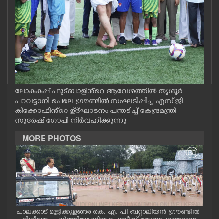
CASE DIARY
CINEMA
OPINION
ലോകകപ്പ് ഫുട്ബാളിൻ്റെ ആവേശത്തിൽ തൃശൂർ
PHOTOS
പറവട്ടാനി പെലെ ഗ്രൗണ്ടിൽ സംഘടിപ്പിച്ച എസ് ജി
കിക്കോഫിൻ്റെ ഉ്ദ്ഘാടനം പന്തടിച്ച് കേന്ദ്രമന്ത്രി
സുരേഷ് ഗോപി നിർവഹിക്കുന്നു
LIFESTYLE
MORE PHOTOS
SPIRITUAL
INFO+
ART
പാലക്കാട് മുട്ടിക്കുളങ്ങര കെ. എ. പി ബറ്റാലിയൻ ഗ്രൗണ്ടിൽ
സർക