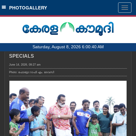
SECTIONS
PHOTOGALLERY
Togg
navig
HOME
LATEST
AUDIO
Saturday, August 8, 2026 6:00:40 AM
NOTIFIED NEWS
SPECIALS
POLL
June 14, 2026, 09:27 am
KERALA
Photo: ഫോട്ടോ:റാഫി എം. ദേവസി
LOCAL
OBITUARY
NEWS 360