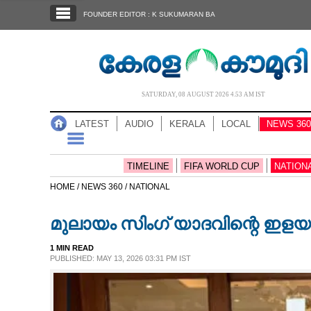
SECTIONS
FOUNDER EDITOR : K SUKUMARAN BA
HOME
LATEST
AUDIO
SATURDAY, 08 AUGUST 2026 4.53 AM IST
NOTIFIED NEWS
LATEST
AUDIO
KERALA
LOCAL
NEWS 360
POLL
KERALA
TIMELINE
FIFA WORLD CUP
NATION
HOME /
NEWS 360 /
NATIONAL
LOCAL
മുലായം സിംഗ് യാദവിന്റെ ഇളയമ
NEWS 360
1 MIN READ
PUBLISHED: MAY 13, 2026 03:31 PM IST
CASE DIARY