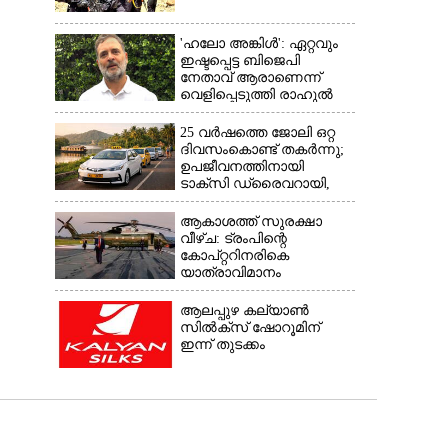
'ഹലോ അങ്കിൾ': ഏറ്റവും
ഇഷ്ടപ്പെട്ട ബിജെപി
നേതാവ് ആരാണെന്ന്
വെളിപ്പെടുത്തി രാഹുൽ
ഗാന്ധി
25 വർഷത്തെ ജോലി ഒറ്റ
ദിവസംകൊണ്ട് തകർന്നു;
ഉപജീവനത്തിനായി
ടാക്‌സി ഡ്രൈവറായി,​
അനുഭവം പങ്കുവച്ച് യുവതി
ആകാശത്ത് സുരക്ഷാ
വീഴ്‌ച: ട്രംപിന്റെ
കോ‌പ്‌റ്ററിനരികെ
യാത്രാവിമാനം
ആലപ്പുഴ കല്യാൺ
സിൽക്‌സ് ഷോറൂമിന്
ഇന്ന് തുടക്കം