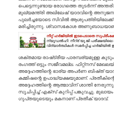
പെട്ടെന്നുണ്ടായ രോഗത്തെ തുടർന്ന് അന്തരി
CARTOONS
മുഖ്യമന്ത്രി അഖിലേഷ് യാദവിന്റെ അനുജനുമ
പുലർച്ചയോടെ സിവിൽ ആശുപത്രിയിലേക്ക് എത
LITERATURE
മരിച്ചിരുന്നു. ശ്വാസകോശ അണുബാധയാണ
നീറ്റ് ഹർജിയിൽ ഇടപെടാതെ സുപ്രീംക
ZOOM
ന്യൂഡൽഹി: നീറ്ര് യു.ജി പരീക്ഷയിലെ ഒ.
വിദ്യാർത്ഥികൾ സമർപ്പിച്ച ഹർജിയിൽ ഇ
CONTACT US
ശക്തമായ രാഷ്‌ട്രീയ പാരമ്പര്യമുള്ള കുടു
രംഗത്ത് ഒട്ടും സജീവമല്ല. ഫിറ്റ്‌നസ് മേഖലയ
അദ്ദേഹത്തിന്റെ ഭാര്യ അപർണ ബിഷ്‌ത് 
കമ്മിഷന്റെ ഉപാദ്ധ്യക്ഷയുമാണ്. പ്രതീകിന
അദ്ദേഹത്തിന്റെ ആത്മാവിന് ശാന്തി നേരുന്നു
സൂചിപ്പിച്ച് എക്‌സ് കുറിപ്പ് പങ്കുവച്ചു. മ
ഗുപ്‌തയുടെയും മകനാണ് പ്രതീക് യാദവ്.