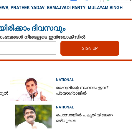
NEWS
,
PRATEEK YADAV
,
SAMAJVADI PARTY
,
MULAYAM SINGH
യിരിക്കാം ദിവസവും
 സംഭവങ്ങൾ നിങ്ങളുടെ ഇൻബോക്സിൽ
NATIONAL
രാഹുലിന്റെ സംവാദം ഇന്ന്
ാഹുൽ
പ്രയാഗ്‌രാജിൽ
NATIONAL
പെസോയിൽ പകുതിയിലേറെ
ഒഴിവുകൾ