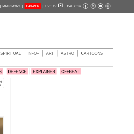
|
MATRIMONY |
E-PAPER
|
LIVE TV
|
CAL 2026
SPIRITUAL
INFO+
ART
ASTRO
CARTOONS
S
DEFENCE
EXPLAINER
OFFBEAT