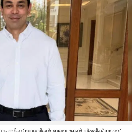
ലായം സിംഗ് യാദവിന്റെ ഇളയ മകൻ പ്രതീക് യാദവ്