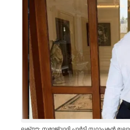
CINEMA
OPINION
PHOTOS
LIFESTYLE
SPIRITUAL
INFO+
ART
ASTRO
ലക്‌നൗ: സമാജ്‌വാദി പാർട്ടി സ്ഥാപകൻ മു