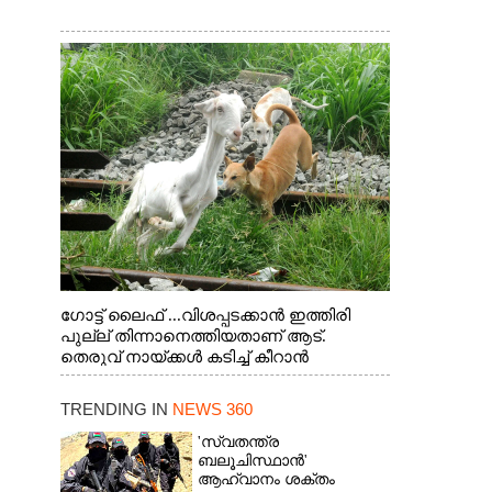
ഗോട്ട് ലൈഫ് ...വിശപ്പടക്കാൻ ഇത്തിരി
പുല്ല് തിന്നാനെത്തിയതാണ് ആട്.
തെരുവ് നായ്ക്കൾ കടിച്ച് കീറാൻ
വന്നതോടെ വയറിന്റെ ആന്തൽ മറന്ന്
ജീവന് വേണ്ടിയായി ഓട്ടം. എറണാകുളം
TRENDING IN
NEWS 360
വാത്തുരുത്തിയിൽ നിന്നുള്ള കാഴ്ച
'സ്വതന്ത്ര
ബലൂചിസ്ഥാൻ'
ആഹ്വാനം ശക്തം