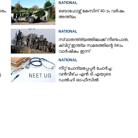
NATIONAL
രം:
ബൊഫോഴ്സ് കേസിന് 40-ാം വ‌ർഷം
അന്ത്യം
NATIONAL
സ്വാതന്ത്ര്യത്തിലേക്ക് നീണ്ടപാത,
ക്വിറ്റ് ഇന്ത്യ സമരത്തിന്റെ 84ാം
വാർഷികം ഇന്ന്
NATIONAL
നീറ്റ് ചോദ്യപ്പേപ്പർ ചോർച്ച :
ു
വൻവീഴ്ച എൻ.ടി.എയുടെ
ഡൽഹി ഓഫീസിൽ
Share this link
Copy Link