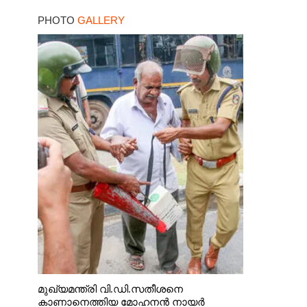
PHOTO
GALLERY
മുഖ്യമന്ത്രി വി.ഡി.സതീശനെ
കാണാനെത്തിയ മോഹനൻ നായർ