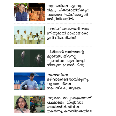
'നൂറ്റാണ്ടിലെ ഏറ്റവും
മികച്ച ചിത്രമായിരിക്കും':
'രാമായണ'യ്ക്ക് ഓസ്കാ‌ർ
ലഭിച്ചില്ലെങ്കിൽ
നിരാശനാകുമെന്ന്
ദേവേന്ദ്ര ഫഡ്നാവിസ്
'​പ​ഞ്ചാ​'​ ​കൈ​ത്ത​റി​ ​ശ്രേ​
ണി​യു​മാ​യി​ ​രാം​രാ​ജ് ​കോ​
ട്ടൺ വിപണിയിൽ
'പിരിയാൻ വയ്യെന്റെ
കുഞ്ഞേ'; ജീവനറ്റ
കുഞ്ഞിനെ ചുമലിലേറ്റി
×
നീന്തുന്ന ഡോൾഫിൻ;
കടലിലെ വൈകാരിക
നിമിഷങ്ങൾ
'വൈഭവിനെ
ഒഴിവാക്കേണ്ടതായിരുന്നു,​
ആ യോഗ്യത
ഇപ്പോഴില്ല, ആദ്യം
എല്ലാം പഠിക്കട്ടെ';
നിർദേശവുമായി മുൻ
'സുരക്ഷ ഉറപ്പാക്കുമെന്നത്
ക്രിക്കറ്റ് താരം
പച്ചക്കള്ളം'; റാപ്പിഡോ
യാത്രയിൽ ജീവിതം
തകർന്നു, കമ്പനിക്കെതിരെ
പരാതിയുമായി യുവതി