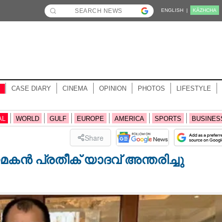
ENGLISH |
KĀZHCHA
CASE DIARY
CINEMA
OPINION
PHOTOS
LIFESTYLE
AL
WORLD
GULF
EUROPE
AMERICA
SPORTS
BUSINES
Share
കൻ പ്രതീക് യാദവ് അന്തരിച്ചു