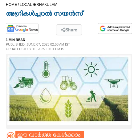
HOME /
LOCAL /
ERNAKULAM
CINEMA
അഗ്രികൾച്ചറൽ സയൻസ്
OPINION
Share
1 MIN READ
PHOTOS
PUBLISHED: JUNE 07, 2023 02:53 AM IST
UPDATED: JULY 11, 2025 10:01 PM IST
LIFESTYLE
SPIRITUAL
INFO+
ART
ASTRO
ഈ വാർത്ത കേൾക്കാം