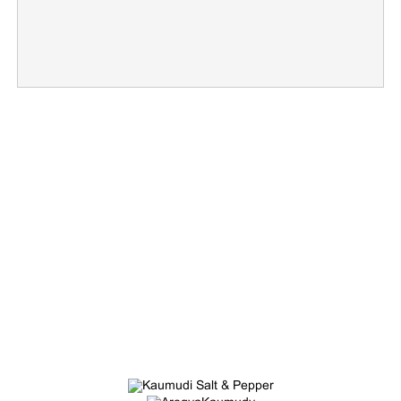
×
Share this link
Copy Link