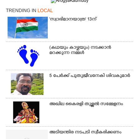
TRENDING IN
LOCAL
'സ്വാഭിമാനയാത്ര' 13ന്
(കഥയും കാഴ്ചയും) നടക്കാൻ
മറക്കുന്ന നമ്മൾ
5 പേർക്ക് പുതുജീവനേകി ശിവകുമാർ
അഖില കൈരളി തുള്ളൽ സമ്മേളനം
അടിയന്തിര നടപടി സ്വീകരിക്കണം