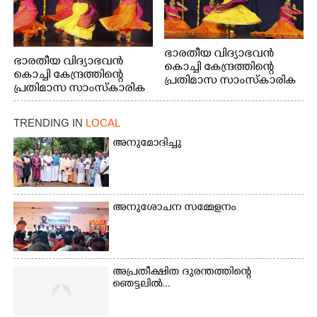
ഭാരതീയ വിദ്യാഭവൻ
ഭാരതീയ വിദ്യാഭവൻ
കൊച്ചി കേന്ദ്രത്തിന്റെ
കൊച്ചി കേന്ദ്രത്തിന്റെ
പ്രതിമാസ സാംസ്കാരിക
പ്രതിമാസ സാംസ്കാരിക
പരിപാടിയുടെ ഭാഗമായി
പരിപാടിയുടെ ഭാഗമായി
ടി.ഡി റോഡിലെ ഭാരതീയ
ടി.ഡി റോഡിലെ ഭാരതീയ
വിദ്യാഭവൻ സർദാർ
TRENDING IN
LOCAL
വിദ്യാഭവൻ സർദാർ
പട്ടേൽ സഭാഗൃഹത്തിൽ
പട്ടേൽ സഭാഗൃഹത്തിൽ
അനുമോദിച്ചു
എം. അക്ഷതയുടെ
എം. അക്ഷതയുടെ
നേതൃത്വത്തിൽ
നേതൃത്വത്തിൽ
അവതരിപ്പിച്ച ലയ നമൻ
അവതരിപ്പിച്ച ലയ നമൻ
കഥക് നൃത്തത്തിൽ നിന്ന്
കഥക് നൃത്തത്തിൽ നിന്ന്
അനുശോചന സമ്മേളനം
അപ്രതീക്ഷിത ദുരന്തത്തിന്റെ
ഞെട്ടലിൽ...