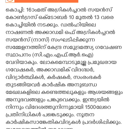
കൊച്ചി: 16ാംമത് അഗ്രികൾച്ചറൽ സയൻസ്
CARTOONS
കോൺഗ്രസ് ഒക്ടോബർ 10 മുതൽ 13 വരെ
കൊച്ചിയിൽ നടക്കും. ഡൽഹിയിലെ
LITERATURE
നാഷണൽ അക്കാഡമി ഒഫ് അഗ്രികൾച്ചറൽ
സയൻസ് (നാസ്) സംഘടിപ്പിക്കുന്ന
ZOOM
സമ്മേളനത്തിന് കേന്ദ്ര സമുദ്രമത്സ്യ ഗവേഷണ
സ്ഥാപനം (സി.എം.എഫ്.ആർ.ഐ)
CONTACT US
വേദിയാകും. ലോകമെമ്പാടുമുള്ള പ്രമുഖരായ
ഗവേഷകർ, അക്കാഡമിക് വിദഗ്ദ്ധർ,
വിദ്യാർത്ഥികൾ, കർഷകർ, സംരംഭകർ
തുടങ്ങിയവർ കാർഷിക അനുബന്ധ
മേഖലകളിലെ കണ്ടെത്തലുകളും ആശയങ്ങളും
അനുഭവങ്ങളും പങ്കുവെക്കും. ഇന്ത്യയിൽ
നിന്നും വിദേശത്തുനിന്നുമായി 1500ലേറെ
പ്രതിനിധികൾ പങ്കെടുക്കും. നൂതന
കാർഷികസാങ്കേതികവിദ്യകൾ പ്രദർശിപ്പിക്കും.