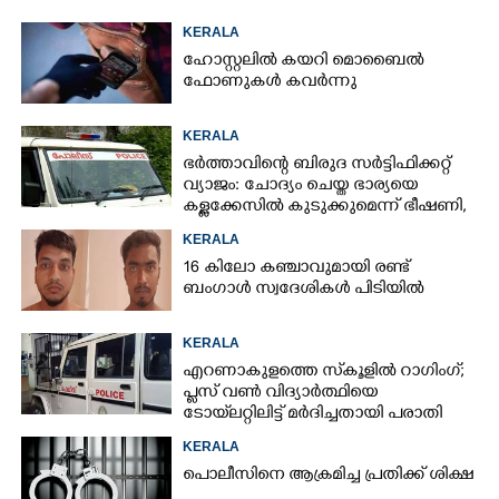
KERALA
ഹോസ്റ്റലിൽ കയറി മൊബൈൽ
ഫോണുകൾ കവർന്നു
KERALA
ഭർത്താവിന്റെ ബിരുദ സർട്ടിഫിക്കറ്റ്
വ്യാജം: ചോദ്യം ചെയ്ത ഭാര്യയെ
കള്ളക്കേസിൽ കുടുക്കുമെന്ന് ഭീഷണി,
കേസെടുത്തു
KERALA
16 കിലോ കഞ്ചാവുമായി രണ്ട്
ബംഗാൾ സ്വദേശികൾ പിടിയിൽ
KERALA
എറണാകുളത്തെ സ്‌കൂളിൽ റാഗിംഗ്;
പ്ലസ് വൺ വിദ്യാർത്ഥിയെ
ടോയ്‌ലറ്റിലിട്ട് മർദിച്ചതായി പരാതി
KERALA
പൊലീസിനെ ആക്രമിച്ച പ്രതിക്ക് ശിക്ഷ