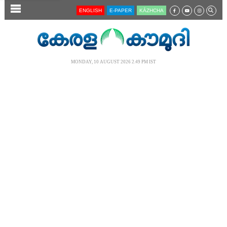
SECTIONS
ENGLISH
E-PAPER
KĀZHCHA
HOME
LATEST
MONDAY, 10 AUGUST 2026 2.49 PM IST
AUDIO
NOTIFIED NEWS
POLL
KERALA
LOCAL
NEWS 360
CASE DIARY