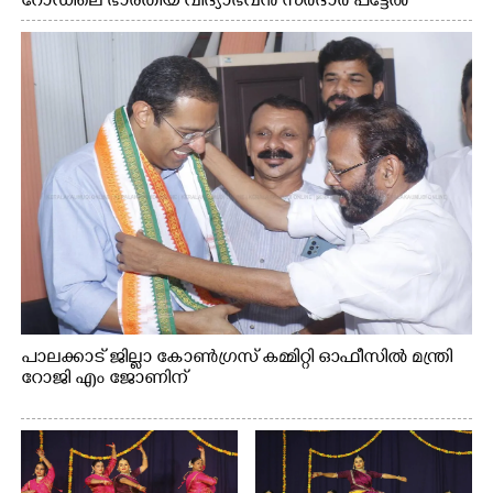
റോഡിലെ ഭാരതീയ വിദ്യാഭവൻ സർദാർ പട്ടേൽ
സഭാഗൃഹത്തിൽ എം. അക്ഷതയുടെ നേതൃത്വത്തിൽ
അവതരിപ്പിച്ച ലയ നമൻ കഥക് നൃത്തത്തിൽ നിന്ന്
പാലക്കാട് ജില്ലാ കോൺഗ്രസ് കമ്മിറ്റി ഓഫീസിൽ മന്ത്രി
റോജി എം ജോണിന്