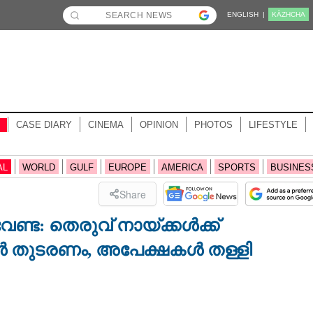
ENGLISH |
KĀZHCHA
CASE DIARY
CINEMA
OPINION
PHOTOS
LIFESTYLE
AL
WORLD
GULF
EUROPE
AMERICA
SPORTS
BUSINES
Share
്ട: തെരുവ് നായ്ക്കൾക്ക്
ൾ തുടരണം,​ അപേക്ഷകൾ തള്ളി