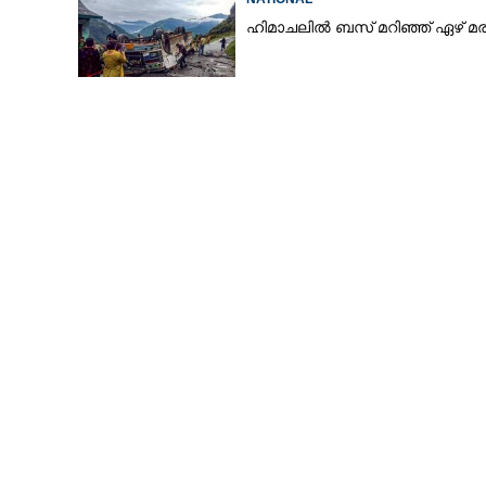
ഹിമാചലിൽ ബസ് മറിഞ്ഞ് ഏഴ് 