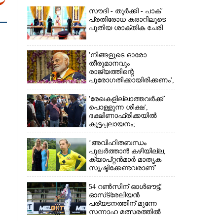
സൗദി - തുർക്കി - പാക്
പ്രതിരോധ കരാറിലൂടെ
പുതിയ ശാക്തിക ചേരി
'നിങ്ങളുടെ ഓരോ
×
തീരുമാനവും
രാജ്യത്തിന്റെ
പുരോഗതിക്കായിരിക്കണം',​
വിദ്യാർത്ഥികളോട്
പ്രധാനമന്ത്രി
'രേഖകളില്ലാത്തവർക്ക്
പൊള്ളുന്ന ശിക്ഷ',
ദക്ഷിണാഫ്രിക്കയിൽ
കൂട്ടപ്പലായനം;
ജീവനുംകൊണ്ട്
നാടുകടന്നത് ഒരു
‘അവിഹിതബന്ധം
ലക്ഷത്തിലധികം പേർ
പുലർത്താൻ കഴിയില്ല,​
ക്യാപ്റ്റൻമാർ മാതൃക
സൃഷ്ടിക്കേണ്ടവരാണ്'
വിമർശനവുമായി ക്രിക്കറ്റ്
താരത്തിന്റെ ഭാര്യ
54 റൺസിന് ഓൾഔട്ട്;
ഓസ്‌ട്രേലിയൻ
പര്യടനത്തിന് മുന്നേ
സന്നാഹ മത്സരത്തിൽ
ബംഗ്ലാദേശിന് തിരിച്ചടി,