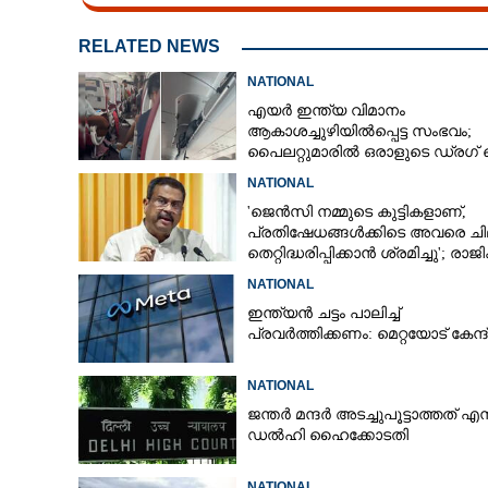
RELATED NEWS
NATIONAL
എയർ ഇന്ത്യ വിമാനം
ആകാശച്ചുഴിയിൽപ്പെട്ട സംഭവം;
പൈലറ്റുമാരിൽ ഒരാളുടെ ഡ്രഗ് ടെസ
ഫലം പോസിറ്റീവ്
NATIONAL
'ജെൻസി നമ്മുടെ കുട്ടികളാണ്,
പ്രതിഷേധങ്ങൾക്കിടെ അവരെ ച
തെറ്റിദ്ധരിപ്പിക്കാൻ ശ്രമിച്ചു'; രാജിക
ശേഷം ആദ്യമായി പ്രതികരിച്ച്
NATIONAL
ധർമ്മേന്ദ്ര പ്രധാൻ
ഇന്ത്യൻ ചട്ടം പാലിച്ച്
പ്രവർത്തിക്കണം: മെറ്റയോട് കേന്ദ
പൊതുയിടങ്ങളിൽ
തെരുവ് നായ്ക്ക
NATIONAL
നിയന്ത്രണങ്ങ
ജന്ത‌‌ർ മന്ദർ അടച്ചുപൂട്ടാത്തത് എന്
തള്ളി സുപ്രീം
ഡൽഹി ഹൈക്കോടതി
NATIONAL