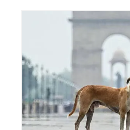
CINEMA
OPINION
PHOTOS
LIFESTYLE
SPIRITUAL
INFO+
ART
ASTRO