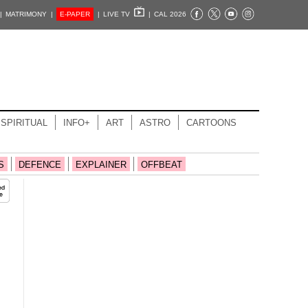
|
MATRIMONY |
E-PAPER
|
LIVE TV
|
CAL 2026
SPIRITUAL
INFO+
ART
ASTRO
CARTOONS
S
DEFENCE
EXPLAINER
OFFBEAT