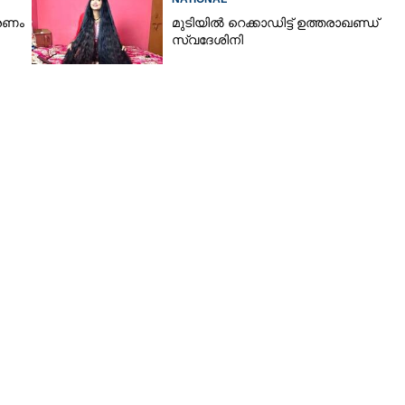
മരണം
മുടിയിൽ റെക്കാഡിട്ട് ഉത്തരാഖണ്ഡ്
സ്വദേശിനി