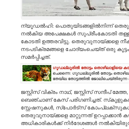
CARTOONS
ന്യൂഡൽഹി:
പൊതുയിടങ്ങളിൽനിന്ന് തെരു
LITERATURE
നൽകിയ അപേക്ഷകൾ സുപ്രീംകോടതി തള്ളി. 
കോടതി ഉത്തരവിട്ടു. തെരുവുനായ്ക്കളെ 
ZOOM
നടപടിക്രമങ്ങളെ ചോദ്യംചെയ്ത് ഒരു കൂട്
സമർപ്പിച്ചത്.
CONTACT US
ഗൂഡല്ലൂരിൽ തോട്ടം തൊഴിലാളിയെ കടുവ
ചെന്നൈ: ഗൂഡല്ലൂരിൽ തോട്ടം തൊഴിലാ
തേയില തോട്ടത്തിൽ ജോലിചെയ്‌തിരുന്ന
ജസ്റ്റിസ് വിക്രം നാഥ്, ജസ്റ്റിസ് സന്ദീപ് മ
ബെഞ്ചാണ് കേസ് പരിഗണിച്ചത്. സ്‌കൂളു
സ്റ്റേഷനുകൾ, സ്‌പോർട്‌സ് കോംപ്ലക്സുക
തെരുവുനായ്ക്കളെ മാറ്റുന്നത് ഉറപ്പാക്
അധികാരികൾക്ക് നിർദേശങ്ങൾ നൽകിയിരുന്നു