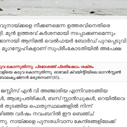
വുനായ്ക്കളെ നീക്കണമെന്ന ഉത്തരവിനെതിരെ
മുൻ ഉത്തരവ് കർശനമായി നടപ്പാക്കണമെന്നും
നീക്കാനായി ആനിമൽ വെൽഫയർ ബോർഡ് പുറപ്പെടുവിച
ടം മൃ​ഗസ്നേഹികളാണ് സുപ്രീംകോടതിയിൽ അപേക്ഷ
 കൊന്നുതിന്നു; പ്രദേശത്ത് പ്രതിഷേധം ശക്തം
ളിയെ കടുവ കൊന്നുതിന്നു. ഓവേലി ക്വയിന്റിയിലെ ലാറൻസ്റ്റൺ
 ബാലകൃഷ്‌ണൻ മരുതനാണ് (65)...
േത്ത, ജസ്റ്റിസ് എൻ വി അഞ്ജാരിയ എന്നിവരടങ്ങിയ
കൾ, ആശുപത്രികൾ, ബസ് സ്റ്റാൻഡുകൾ, റെയിൽവെ
ൾ തുടങ്ങിയ പൊതുസ്ഥലങ്ങളിൽ നിന്ന്
കാൻ കഴിഞ്ഞ വർഷം നവംബറിൽ ഈ ബെഞ്ച്
. നായ്ക്കളെ പുനഃരധിവാസ കേന്ദ്രങ്ങളിലേക്ക്