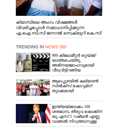
ക്യാമ്പിലെ അംഗം വിഷമങ്ങൾ
വിവരിച്ചപ്പോൾ സമാധാനിപ്പിക്കുന്ന
എ.ഐ.സി.സി ജനറൽ സെക്രട്ടറി കെ.സി
വേണുഗോപാൽ എം.പി. സഹകരണ-
എക്സൈസ് വകുപ്പ് മന്ത്രി എം. ലിജു,
TRENDING IN
NEWS 360
എന്നിവർ
900 കിലോമീറ്റർ ഒറ്റയ്‌ക്ക്
യാത്രചെ‌യ്‌തു,​
അഭിനയമോഹവുമായി
വീടുവിട്ടിറങ്ങിയ
പതിനാറുകാരനെ
കണ്ടെത്തിയത് ഫിലിം
ആലപ്പുഴയിൽ കല്യാൺ
സിറ്റിയിൽ
സിൽക്‌സ് ഷോറൂമിന്
തുടക്കമായി
ഇന്ത്യയ്ക്കടക്കം 100
ശതമാനം തീരുവ ഷോക്കിന്
യു.എസ്  റഷ്യൻ എണ്ണ
വാങ്ങൽ നിറുത്താനുള്ള
സമ്മർദ്ദം