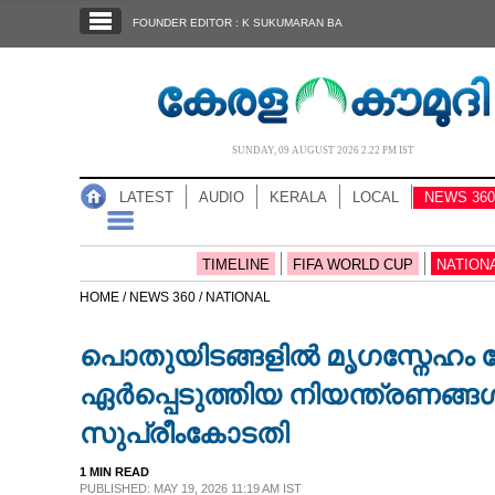
SECTIONS
FOUNDER EDITOR : K SUKUMARAN BA
HOME
LATEST
AUDIO
SUNDAY, 09 AUGUST 2026 2.22 PM IST
NOTIFIED NEWS
LATEST
AUDIO
KERALA
LOCAL
NEWS 360
POLL
KERALA
TIMELINE
FIFA WORLD CUP
NATION
HOME /
NEWS 360 /
NATIONAL
LOCAL
പൊതുയിടങ്ങളിൽ മൃഗസ്നേഹം വേണ
NEWS 360
ഏർപ്പെടുത്തിയ നിയന്ത്രണങ്ങ
സുപ്രീംകോടതി
CASE DIARY
1 MIN READ
PUBLISHED: MAY 19, 2026 11:19 AM IST