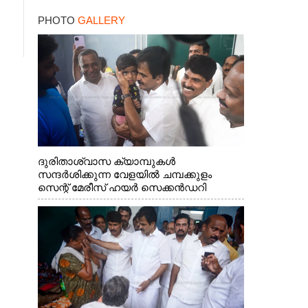
രണ്ടക്കം കടന്നത്
PHOTO
GALLERY
ഒരേയൊരു താരം
ദുരിതാശ്വാസ ക്യാമ്പുകൾ
സന്ദർശിക്കുന്ന വേളയിൽ ചമ്പക്കുളം
സെന്റ് മേരീസ് ഹയർ സെക്കൻഡറി
സ്കൂളിലെ ക്യാമ്പിലെത്തിയ എ.ഐ.സി.സി
ജനറൽ സെക്രട്ടറി കെ.സി
വേണുഗോപാൽ എം.പി കുരുന്നിനെ
എടുത്ത് ലാളിച്ചപ്പോൾ. സഹകരണ-
എക്സൈസ് വകുപ്പ് മന്ത്രി എം. ലിജു,
കൃഷിവകുപ്പ് മന്ത്രി ടി. സിദ്ദിഖ്, റെജി
ചെറിയാൻ എം. എൽ. എ എന്നിവർ സമീപം