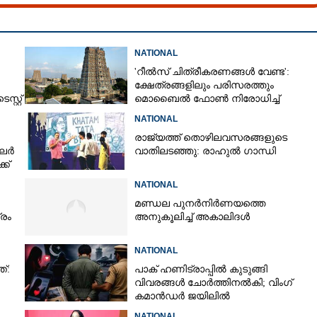
NATIONAL
'റീൽസ് ചിത്രീകരണങ്ങൾ വേണ്ട':
ക്ഷേത്രങ്ങളിലും പരിസരത്തും
്റ്റ്
മൊബൈൽ ഫോൺ നിരോധിച്ച്
തമിഴ്നാട് സർക്കാർ
NATIONAL
Share this link
രാജ്യത്ത് തൊഴിലവസരങ്ങളുടെ
ിലർ
വാതിലടഞ്ഞു: രാഹുൽ ഗാന്ധി
്ക്
NATIONAL
മണ്ഡല പുനർനിർണയത്തെ
്രം
അനുകൂലിച്ച് അകാലിദൾ
 മൃഗസ്നേഹം വേണ്ട:
Copy Link
ൾക്ക് ഏർപ്പെടുത്തിയ
NATIONAL
ൾ തുടരണം,​ അപേക്ഷകൾ
ത്:
പാക് ഹണിട്രാപ്പിൽ കുടുങ്ങി
കോടതി
വിവരങ്ങൾ ചോർത്തിനൽകി;​ വിംഗ്
കമാൻഡർ ജയിലിൽ
NATIONAL